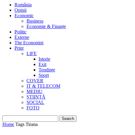
România
Opinii
Economic
Business
Economie & Finanțe
Politic
Externe
The Economist
Print
LIFE
Istorie
Exit
Tendințe
Sport
COVER
IT & TELECOM
MEDIU
ȘTIINȚĂ
SOCIAL
FOTO
Home
Tags
Tirana