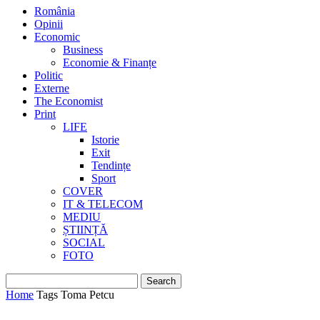
România
Opinii
Economic
Business
Economie & Finanțe
Politic
Externe
The Economist
Print
LIFE
Istorie
Exit
Tendințe
Sport
COVER
IT & TELECOM
MEDIU
ȘTIINȚĂ
SOCIAL
FOTO
Home
Tags
Toma Petcu