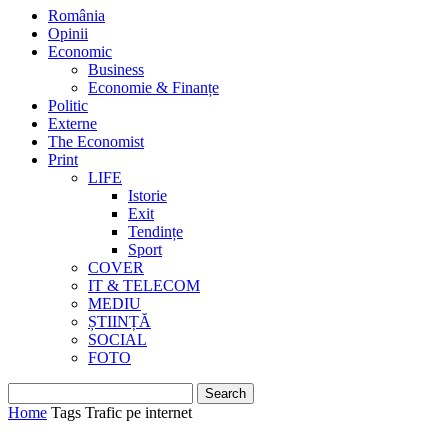
România
Opinii
Economic
Business
Economie & Finanțe
Politic
Externe
The Economist
Print
LIFE
Istorie
Exit
Tendințe
Sport
COVER
IT & TELECOM
MEDIU
ȘTIINȚĂ
SOCIAL
FOTO
Home
Tags
Trafic pe internet