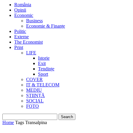
România
Opinii
Economic
Business
Economie & Finanțe
Politic
Externe
The Economist
Print
LIFE
Istorie
Exit
Tendințe
Sport
COVER
IT & TELECOM
MEDIU
ȘTIINȚĂ
SOCIAL
FOTO
Home
Tags
Transalpina