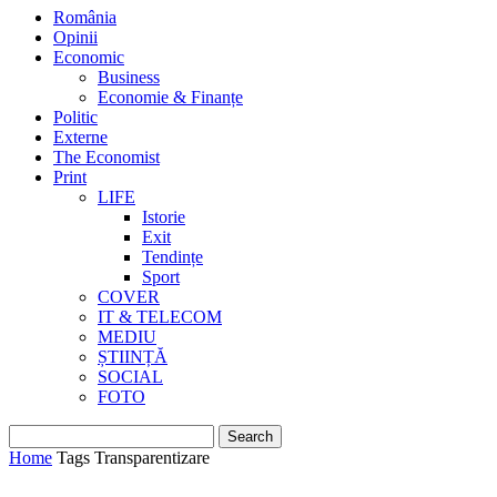
România
Opinii
Economic
Business
Economie & Finanțe
Politic
Externe
The Economist
Print
LIFE
Istorie
Exit
Tendințe
Sport
COVER
IT & TELECOM
MEDIU
ȘTIINȚĂ
SOCIAL
FOTO
Home
Tags
Transparentizare