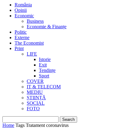
România
Opinii
Economic
Business
Economie & Finanțe
Politic
Externe
The Economist
Print
LIFE
Istorie
Exit
Tendințe
Sport
COVER
IT & TELECOM
MEDIU
ȘTIINȚĂ
SOCIAL
FOTO
Home
Tags
Tratament coronavirus