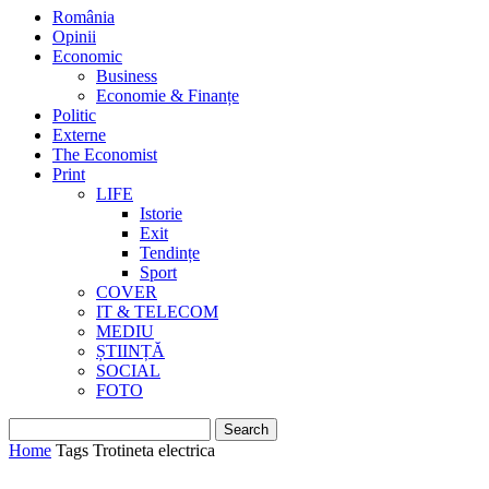
România
Opinii
Economic
Business
Economie & Finanțe
Politic
Externe
The Economist
Print
LIFE
Istorie
Exit
Tendințe
Sport
COVER
IT & TELECOM
MEDIU
ȘTIINȚĂ
SOCIAL
FOTO
Home
Tags
Trotineta electrica