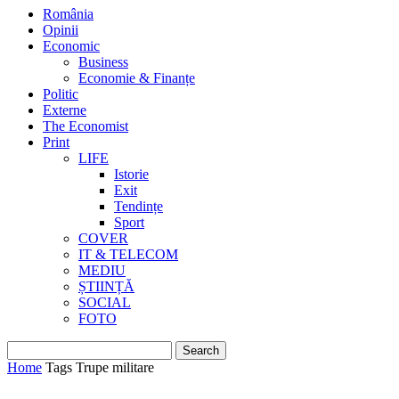
România
Opinii
Economic
Business
Economie & Finanțe
Politic
Externe
The Economist
Print
LIFE
Istorie
Exit
Tendințe
Sport
COVER
IT & TELECOM
MEDIU
ȘTIINȚĂ
SOCIAL
FOTO
Home
Tags
Trupe militare