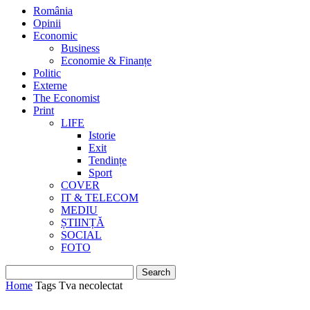
România
Opinii
Economic
Business
Economie & Finanțe
Politic
Externe
The Economist
Print
LIFE
Istorie
Exit
Tendințe
Sport
COVER
IT & TELECOM
MEDIU
ȘTIINȚĂ
SOCIAL
FOTO
Home
Tags
Tva necolectat