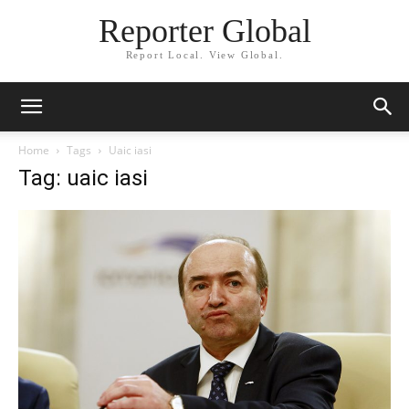
Reporter Global
Report Local. View Global.
Home
Tags
Uaic iasi
Tag: uaic iasi