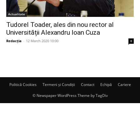
Actualitate
Tudorel Toader, ales din nou rector al
Universității Alexandru Ioan Cuza
Redacția
-
12 March 2020 10:00
0
Politică Cookies
Termeni și Condiții
Contact
Echipă
Cariere
© Newspaper WordPress Theme by TagDiv