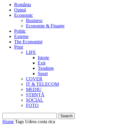
România
Opinii
Economic
Business
Economie & Finanțe
Politic
Externe
The Economist
Print
LIFE
Istorie
Exit
Tendințe
Sport
COVER
IT & TELECOM
MEDIU
ȘTIINȚĂ
SOCIAL
FOTO
Home
Tags
Udrea costa rica