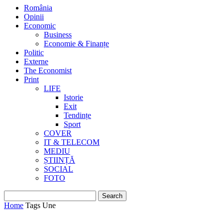
România
Opinii
Economic
Business
Economie & Finanțe
Politic
Externe
The Economist
Print
LIFE
Istorie
Exit
Tendințe
Sport
COVER
IT & TELECOM
MEDIU
ȘTIINȚĂ
SOCIAL
FOTO
Home
Tags
Une