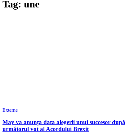
Tag: une
Externe
May va anunța data alegerii unui succesor după
următorul vot al Acordului Brexit