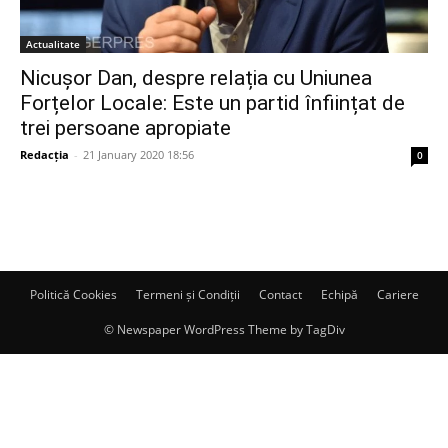
Actualitate
Nicușor Dan, despre relația cu Uniunea
Forțelor Locale: Este un partid înființat de
trei persoane apropiate
Redacția
-
21 January 2020 18:56
0
Politică Cookies
Termeni și Condiții
Contact
Echipă
Cariere
© Newspaper WordPress Theme by TagDiv