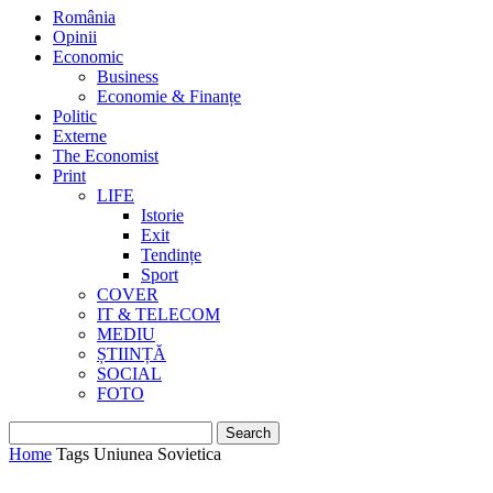
România
Opinii
Economic
Business
Economie & Finanțe
Politic
Externe
The Economist
Print
LIFE
Istorie
Exit
Tendințe
Sport
COVER
IT & TELECOM
MEDIU
ȘTIINȚĂ
SOCIAL
FOTO
Home
Tags
Uniunea Sovietica