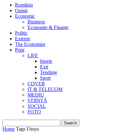
România
Opinii
Economic
Business
Economie & Finanțe
Politic
Externe
The Economist
Print
LIFE
Istorie
Exit
Tendințe
Sport
COVER
IT & TELECOM
MEDIU
ȘTIINȚĂ
SOCIAL
FOTO
Home
Tags
Utoya