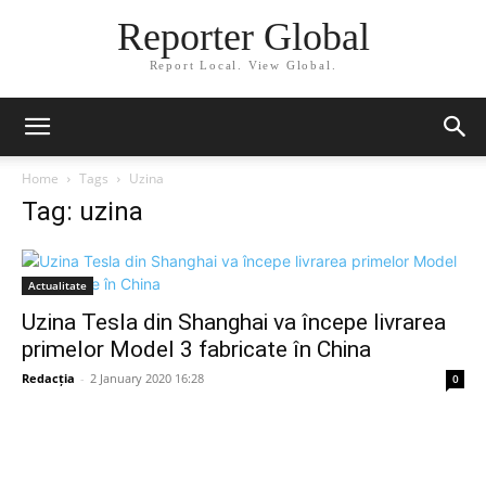
Reporter Global
Report Local. View Global.
Home
Tags
Uzina
Tag: uzina
Actualitate
Uzina Tesla din Shanghai va începe livrarea
primelor Model 3 fabricate în China
Redacția
-
2 January 2020 16:28
0