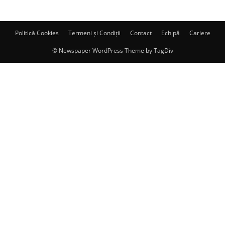
Politică Cookies
Termeni și Condiții
Contact
Echipă
Cariere
© Newspaper WordPress Theme by TagDiv