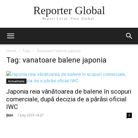
Reporter Global
Report Local. View Global.
Home
Tags
Vanatoare balene japonia
Tag: vanatoare balene japonia
Actualitate
Japonia reia vânătoarea de balene în scopuri
comerciale, după decizia de a părăsi oficial
IWC
Știri
-
1 July 2019 14:27
0