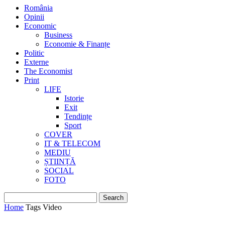
România
Opinii
Economic
Business
Economie & Finanțe
Politic
Externe
The Economist
Print
LIFE
Istorie
Exit
Tendințe
Sport
COVER
IT & TELECOM
MEDIU
ȘTIINȚĂ
SOCIAL
FOTO
Home
Tags
Video