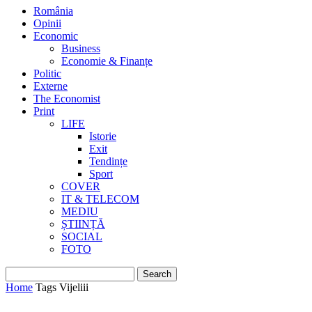
România
Opinii
Economic
Business
Economie & Finanțe
Politic
Externe
The Economist
Print
LIFE
Istorie
Exit
Tendințe
Sport
COVER
IT & TELECOM
MEDIU
ȘTIINȚĂ
SOCIAL
FOTO
Home
Tags
Vijeliii