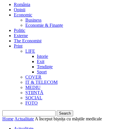
România
Opinii
Economic
Business
Economie & Finanțe
Politic
Externe
The Economist
Print
LIFE
Istorie
Exit
Tendințe
Sport
COVER
IT & TELECOM
MEDIU
ȘTIINȚĂ
SOCIAL
FOTO
Home
Actualitate
A început bișnița cu măștile medicale
Actualitate