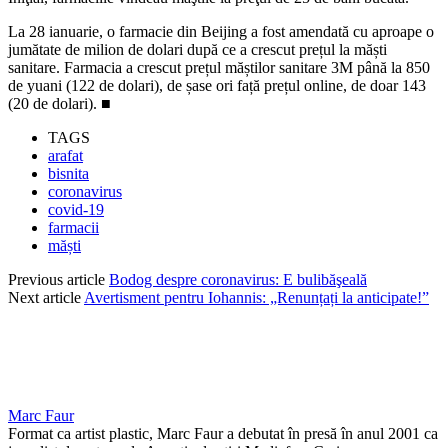
La 28 ianuarie, o farmacie din Beijing a fost amendată cu aproape o
jumătate de milion de dolari după ce a crescut prețul la măști
sanitare. Farmacia a crescut prețul măștilor sanitare 3M până la 850
de yuani (122 de dolari), de șase ori față prețul online, de doar 143
(20 de dolari). ■
TAGS
arafat
bisnita
coronavirus
covid-19
farmacii
măști
Previous article
Bodog despre coronavirus: E bulibăşeală
Next article
Avertisment pentru Iohannis: „Renunțați la anticipate!”
Marc Faur
Format ca artist plastic, Marc Faur a debutat în presă în anul 2001 ca