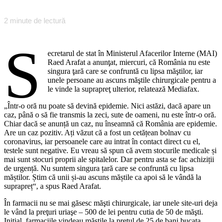
2
minute de lectură
S
ecretarul de stat în Ministerul Afacerilor Interne (MAI)
Raed Arafat a anunţat, miercuri, că România nu este
singura ţară care se confruntă cu lipsa măştilor, iar
unele persoane au ascuns măştile chirurgicale pentru a
le vinde la suprapreţ ulterior, relatează Mediafax.
„Într-o oră nu poate să devină epidemie. Nici astăzi, dacă apare un
caz, până o să fie transmis la zeci, sute de oameni, nu este într-o oră.
Chiar dacă se anunță un caz, nu înseamnă că România are epidemie.
Are un caz pozitiv. Ați văzut că a fost un cetățean bolnav cu
coronavirus, iar persoanele care au intrat în contact direct cu el,
testele sunt negative. Eu vreau să spun că avem stocurile medicale și
mai sunt stocuri proprii ale spitalelor. Dar pentru asta se fac achiziții
de urgență. Nu suntem singura țară care se confruntă cu lipsa
măștilor. Știm că unii și-au ascuns măștile ca apoi să le vândă la
suprapreț“, a spus Raed Arafat.
În farmacii nu se mai găsesc măşti chirurgicale, iar unele site-uri deja
le vând la preţuri uriaşe – 500 de lei pentru cutia de 50 de măşti.
Iniţial, farmaciile vindeau măştile la preţul de 25 de bani bucata.