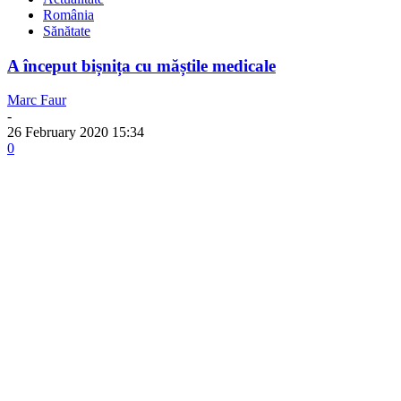
România
Sănătate
A început bișnița cu măștile medicale
Marc Faur
-
26 February 2020 15:34
0