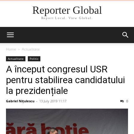
Reporter Global
Report Local. View Global.
Home
Actualitate
Actualitate
Politic
A început congresul USR
pentru stabilirea candidatului
la prezidențiale
Gabriel Nițulescu
-
13 July 2019 11:17
0