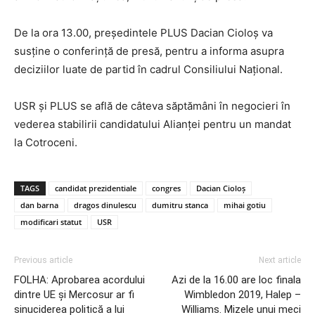
De la ora 13.00, președintele PLUS Dacian Cioloș va
susține o conferință de presă, pentru a informa asupra
deciziilor luate de partid în cadrul Consiliului Național.
USR și PLUS se află de câteva săptămâni în negocieri în
vederea stabilirii candidatului Alianței pentru un mandat
la Cotroceni.
TAGS
candidat prezidentiale
congres
Dacian Cioloș
dan barna
dragos dinulescu
dumitru stanca
mihai gotiu
modificari statut
USR
Previous article
Next article
FOLHA: Aprobarea acordului
Azi de la 16.00 are loc finala
dintre UE și Mercosur ar fi
Wimbledon 2019, Halep –
sinuciderea politică a lui
Williams. Mizele unui meci