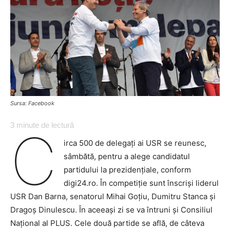
Sursa: Facebook
3
minute de lectură
C
irca 500 de delegați ai USR se reunesc,
sâmbătă, pentru a alege candidatul
partidului la prezidențiale, conform
digi24.ro. În competiție sunt înscriși liderul
USR Dan Barna, senatorul Mihai Goțiu, Dumitru Stanca și
Dragoș Dinulescu. În aceeași zi se va întruni și Consiliul
Național al PLUS. Cele două partide se află, de câteva