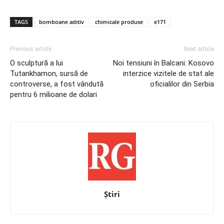
TAGS
bomboane aditiv
chimicale produse
e171
Previous article
Next article
O sculptură a lui
Noi tensiuni în Balcani: Kosovo
Tutankhamon, sursă de
interzice vizitele de stat ale
controverse, a fost vândută
oficialilor din Serbia
pentru 6 milioane de dolari
Știri