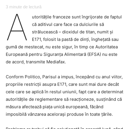
3
minute de lectură
A
utoritățile franceze sunt îngrijorate de faptul
că aditivul care face ca dulciurile să
strălucească – dioxidul de titan, numit și
E171, folosit la pastă de dinți, înghețată sau
gumă de mestecat, nu este sigur, în timp ce Autoritatea
Europeană pentru Siguranța Alimentară (EFSA) nu este
de acord, transmite Mediafax.
Conform Politico, Parisul a impus, începând cu anul viitor,
propriile restricții asupra E171, care sunt mai dure decât
cele care se aplică în restul uniunii, fapt care a determinat
autoritățile de reglementare să reacționeze, susținând că
măsura afectează piața unică europeană, făcând
imposibilă vânzarea acelorași produse în toate țările.