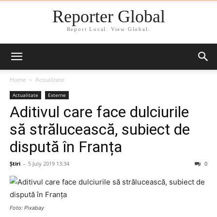
Reporter Global
Report Local. View Global.
Home
Actualitate
Actualitate
Externe
Aditivul care face dulciurile
să strălucească, subiect de
dispută în Franța
Știri
-
5 July 2019 13:34
0
Foto: Pixabay