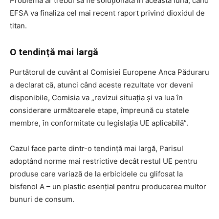
Problema ar trebui să fie soluționată în această lună, când
EFSA va finaliza cel mai recent raport privind dioxidul de
titan.
O tendință mai largă
Purtătorul de cuvânt al Comisiei Europene Anca Păduraru
a declarat că, atunci când aceste rezultate vor deveni
disponibile, Comisia va „revizui situația și va lua în
considerare următoarele etape, împreună cu statele
membre, în conformitate cu legislația UE aplicabilă”.
Cazul face parte dintr-o tendință mai largă, Parisul
adoptând norme mai restrictive decât restul UE pentru
produse care variază de la erbicidele cu glifosat la
bisfenol A – un plastic esențial pentru producerea multor
bunuri de consum.