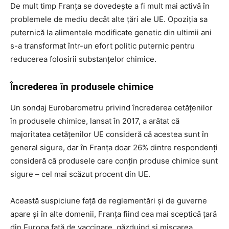
De mult timp Franța se dovedește a fi mult mai activă în
problemele de mediu decât alte țări ale UE. Opoziția sa
puternică la alimentele modificate genetic din ultimii ani
s-a transformat într-un efort politic puternic pentru
reducerea folosirii substanțelor chimice.
Încrederea în produsele chimice
Un sondaj Eurobarometru privind încrederea cetățenilor
în produsele chimice, lansat în 2017, a arătat că
majoritatea cetățenilor UE consideră că acestea sunt în
general sigure, dar în Franța doar 26% dintre respondenți
consideră că produsele care conțin produse chimice sunt
sigure – cel mai scăzut procent din UE.
Această suspiciune față de reglementări și de guverne
apare și în alte domenii, Franța fiind cea mai sceptică țară
din Europa față de vaccinare, găzduind și mișcarea