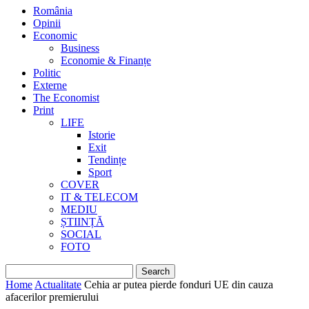
România
Opinii
Economic
Business
Economie & Finanțe
Politic
Externe
The Economist
Print
LIFE
Istorie
Exit
Tendințe
Sport
COVER
IT & TELECOM
MEDIU
ȘTIINȚĂ
SOCIAL
FOTO
Home
Actualitate
Cehia ar putea pierde fonduri UE din cauza
afacerilor premierului