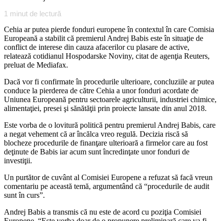
1
minut de lectură
Cehia ar putea pierde fonduri europene în contextul în care Comisia
Europeană a stabilit că premierul Andrej Babis este în situaţie de
conflict de interese din cauza afacerilor cu plasare de active,
relatează cotidianul Hospodarske Noviny, citat de agenţia Reuters,
preluat de Mediafax.
Dacă vor fi confirmate în procedurile ulterioare, concluziile ar putea
conduce la pierderea de către Cehia a unor fonduri acordate de
Uniunea Europeană pentru sectoarele agriculturii, industriei chimice,
alimentaţiei, presei şi sănătăţii prin proiecte lansate din anul 2018.
Este vorba de o lovitură politică pentru premierul Andrej Babis, care
a negat vehement că ar încălca vreo regulă. Decizia riscă să
blocheze procedurile de finanţare ulterioară a firmelor care au fost
deţinute de Babis iar acum sunt încredinţate unor fonduri de
investiţii.
Un purtător de cuvânt al Comisiei Europene a refuzat să facă vreun
comentariu pe această temă, argumentând că “procedurile de audit
sunt în curs”.
Andrej Babis a transmis că nu este de acord cu poziţia Comisiei
Europene. “Este vorba doar de o propunere preliminară care va fi