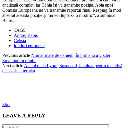
analizată complet, iar Cehia îşi va transmite poziţia. Abia apoi
Comisia Europeană ne va transmite raportul final. Resping în mod
absolut această poziţie şi mă voi lupta să o modific”, a subliniat
Babis.
TAGS
Andrej Babis
Cehsia
fonduri europene
Previous article
Număr mare de oameni, în prima zi a vizitei
Suveranului pontif
Next article
Atacul de la Lyon | Suspectul, inculpat pentru tentativă
de asasinat terorist
Știri
LEAVE A REPLY