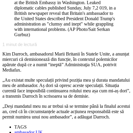
at the British Embassy in Washington. Leaked
diplomatic cables published Sunday, July 7,2 019, in a
British newspaper reveal that Britain's ambassador to
the United States described President Donald Trump's
administration as "clumsy and inept" while grappling
with international problems. (AP Photo/Sait Serkan
Gurbuz)
1
minut de lectură
Kim Darroch, ambasadorul Marii Britanii în Statele Unite, a anunțat
miercuri că demisionează din funcție, în contextul polemicilor
apărute după ce a numit “ineptă” Administraţia SUA, potrivit
Mediafax.
„Au existat multe speculații privind poziția mea și durata mandatului
meu de ambasador. Aș dori să opresc aceste speculații. Situația
curentă face imposibilă continuarea rolului meu așa cum mi-aș dori”,
a transmis Darroch în scrisoarea sa de demisie.
„Deși mandatul meu nu ar trebui să se termine până la finalul acestui
an, cred că în circumstanțele actuale acțiunea responsabilă este să
permit numirea unui nou ambasador”, a adăugat Darroch.
TAGS
ambasador UK