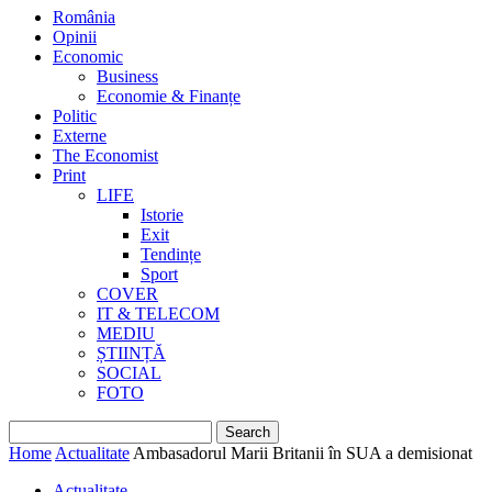
România
Opinii
Economic
Business
Economie & Finanțe
Politic
Externe
The Economist
Print
LIFE
Istorie
Exit
Tendințe
Sport
COVER
IT & TELECOM
MEDIU
ȘTIINȚĂ
SOCIAL
FOTO
Home
Actualitate
Ambasadorul Marii Britanii în SUA a demisionat
Actualitate