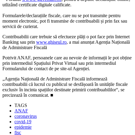
utlizând certificate digitale calificate.
Formularele/declarațiile fiscale, care nu se pot transmite pentru
moment electronic, pot fi transmise de contribuabili și prin fax sau
servicii de curierat.
Contribuabilii care trebuie să efectueze plăți o pot face prin Internet
Banking sau prin
www.ghiseul.ro
, a mai anunțat Agenția Națională
de Administrare Fiscală
Potrivit ANAF, persoanele care au nevoie de informații le pot obține
prin intermediul Spațiului Privat Virtual sau prin intermediul
Formularului de contact de pe site-ul Agenției.
„Agenția Națională de Administrare Fiscală informează
contribuabilii că lucrul cu publicul se desfășoară în unitățile fiscale
exclusiv în incinta spațiilor destinate primirii contribuabililor“, se
precizează în comunicat. ■
TAGS
ANAF
coronavirus
covid-19
epidemie
fisc