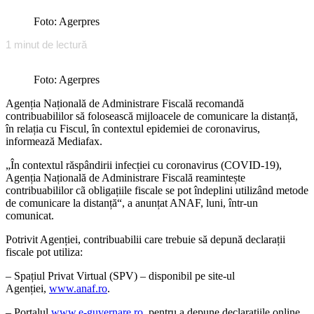
Foto: Agerpres
1
minut de lectură
Foto: Agerpres
Agenția Națională de Administrare Fiscală recomandă
contribuabililor să folosească mijloacele de comunicare la distanță,
în relația cu Fiscul, în contextul epidemiei de coronavirus,
informează Mediafax.
„În contextul răspândirii infecției cu coronavirus (COVID-19),
Agenția Națională de Administrare Fiscală reamintește
contribuabililor cã obligațiile fiscale se pot îndeplini utilizând metode
de comunicare la distanță“, a anunțat ANAF, luni, într-un
comunicat.
Potrivit Agenției, contribuabilii care trebuie să depună declarații
fiscale pot utiliza:
– Spațiul Privat Virtual (SPV) – disponibil pe site-ul
Agenției,
www.anaf.ro
.
– Portalul
www.e-guvernare.ro
, pentru a depune declarațiile online,