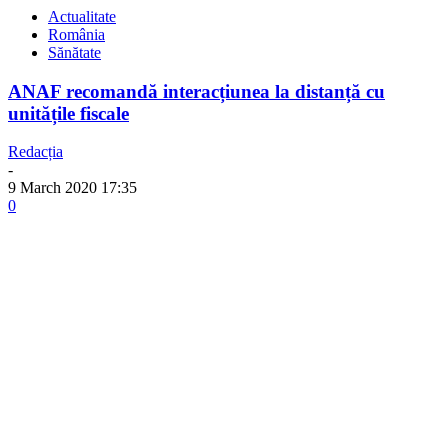
Actualitate
România
Sănătate
ANAF recomandă interacțiunea la distanță cu
unitățile fiscale
Redacția
-
9 March 2020 17:35
0