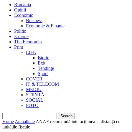
România
Opinii
Economic
Business
Economie & Finanțe
Politic
Externe
The Economist
Print
LIFE
Istorie
Exit
Tendințe
Sport
COVER
IT & TELECOM
MEDIU
ȘTIINȚĂ
SOCIAL
FOTO
Home
Actualitate
ANAF recomandă interacțiunea la distanță cu
unitățile fiscale