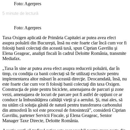
Foto: Agerpres
5
minute de lectură
Foto: Agerpres
Taxa Oxigen aplicată de Primăria Capitalei ar putea avea efect
asupra poluării din Bucureşti, însă nu este foarte clar încă cum vor fi
folosiţi banii colectaţi din această taxă, spun Ciprian Gavriliu şi
Elena Geageac, analişti fiscali în cadrul Deloitte România, transmite
Mediafax.
„Taxa în sine ar putea avea efect asupra reducerii poluării, dar în
timp, cu condiţia ca banii colectaţi să fie utilizaţi exclusiv pentru
implementarea altor măsuri în această direcţie. Deocamdată, însă, nu
este foarte clar cum vor fi folosiţi banii colectaţi din taxa Oxigen.
Construcţia de piste pentru biciclete, amenajarea de parcuri şi zone
verzi, amenajarea de locuri de parcare pot fi astfel de opţiuni ce ar
conduce la îmbunătăţirea calităţii vieţii şi a aerului. Şi, mai ales, să
nu uităm că soluţia găsită de natură pentru transferarea carbonului
din atmosferă în sol este procesul de fotosinteză”, consideră Ciprian
Gavriliu, partener Servicii Fiscale, şi Elena Geageac, Senior
Manager Taxe Directe, Deloitte România.