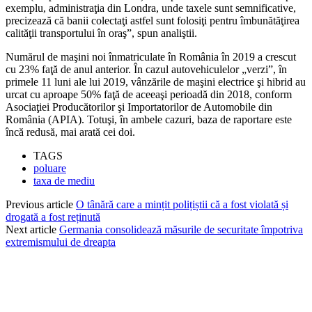
exemplu, administraţia din Londra, unde taxele sunt semnificative,
precizează că banii colectaţi astfel sunt folosiţi pentru îmbunătăţirea
calităţii transportului în oraş”, spun analiştii.
Numărul de maşini noi înmatriculate în România în 2019 a crescut
cu 23% faţă de anul anterior. În cazul autovehiculelor „verzi”, în
primele 11 luni ale lui 2019, vânzările de maşini electrice şi hibrid au
urcat cu aproape 50% faţă de aceeaşi perioadă din 2018, conform
Asociaţiei Producătorilor şi Importatorilor de Automobile din
România (APIA). Totuşi, în ambele cazuri, baza de raportare este
încă redusă, mai arată cei doi.
TAGS
poluare
taxa de mediu
Previous article
O tânără care a mințit polițiștii că a fost violată și
drogată a fost reținută
Next article
Germania consolidează măsurile de securitate împotriva
extremismului de dreapta