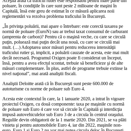
Aceştia arată că traficul rutier este responsabil pentru mare parte din
poluare, în condiţiile în care sunt peste 2 milioane de maşini în
Capitală, însă este greu de estimat în ce măsură aplicarea noii
reglementări va rezolva problema traficului în Bucureşti.
„În privinţa poluării, mai apare o întrebare: este corectă taxarea pe
normă de poluare (EuroN) sau ar trebui taxat consumul de carburant
(amprenta de carbon)? Pentru că o maşină veche, cu care se circulă
puţin, poluează mai puţin decât una nouă, cu care se circulă mai
mult. (…) Adoptarea unor măsuri pentru reducerea intensităţii
traficului rutier şi, implicit, a poluării cauzate de acesta, este mai mult
decât necesară. Programul Oxigen poate fi considerat un început,
însă, pentru a avea efectul scontat, trebuie să beneficieze şi de alte
măsuri complementare. În plus, astfel de programe trebuie extinse la
nivel naţional”, mai arată analiştii fiscali.
Analiştii Deloitte arată că în Bucureşti sunt peste 600.000 de
autoturisme cu norme de poluare sub Euro 4.
Acesta este contextul în care, la 1 ianuarie 2020, a intrat în vigoare
proiectul Oxigen, cu două componente: taxa pe maşinile cu normă
de poluare sub Euro 4 care vor să circule în Capitală şi interdicţia
impusă autovehiculelor sub Euro 3 de a circula în centrul oraşului.
Regulile devin obligatorii de la 1 martie 2020. Din 2021, se va plăti
vinieta şi pentru automobilele Euro 4, iar din 2022, maşinile non-
euro, Euro 1 şi Euro 2 nu vor mai putea circula deloc în Bucureşti.