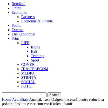
România
Opinii
Economic
Business
Economie & Finanțe
Politic
Externe
The Economist
Print
LIFE
Istorie
Exit
Tendințe
Sport
COVER
IT & TELECOM
MEDIU
ȘTIINȚĂ
SOCIAL
FOTO
Home
Actualitate
Analişti: Taxa Oxigen, necesară pentru reducerea
poluării, însă nu e clar cum vor fi folosiți banii