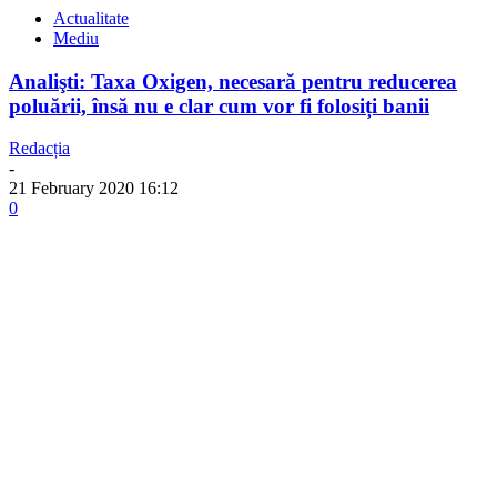
Actualitate
Mediu
Analişti: Taxa Oxigen, necesară pentru reducerea
poluării, însă nu e clar cum vor fi folosiți banii
Redacția
-
21 February 2020 16:12
0