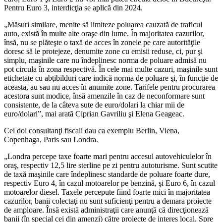
Pentru Euro 3, interdicţia se aplică din 2024.
„Măsuri similare, menite să limiteze poluarea cauzată de traficul
auto, există în multe alte oraşe din lume. În majoritatea cazurilor,
însă, nu se plăteşte o taxă de acces în zonele pe care autorităţile
doresc să le protejeze, denumite zone cu emisii reduse, ci, pur şi
simplu, maşinile care nu îndeplinesc norma de poluare admisă nu
pot circula în zona respectivă. În cele mai multe cazuri, maşinile sunt
etichetate cu abţibilduri care indică norma de poluare şi, în funcţie de
aceasta, au sau nu acces în anumite zone. Tarifele pentru procurarea
acestora sunt modice, însă amenzile în caz de neconformare sunt
consistente, de la câteva sute de euro/dolari la chiar mii de
euro/dolari”, mai arată Ciprian Gavriliu şi Elena Geageac.
Cei doi consultanţi fiscali dau ca exemplu Berlin, Viena,
Copenhaga, Paris sau Londra.
„Londra percepe taxe foarte mari pentru accesul autovehiculelor în
oraş, respectiv 12,5 lire sterline pe zi pentru autoturisme. Sunt scutite
de taxă maşinile care îndeplinesc standarde de poluare foarte dure,
respectiv Euro 4, în cazul motoarelor pe benzină, şi Euro 6, în cazul
motoarelor diesel. Taxele percepute fiind foarte mici în majoritatea
cazurilor, banii colectaţi nu sunt suficienţi pentru a demara proiecte
de amploare. Însă există administraţii care anunţă că direcţionează
banii (în special cei din amenzi) către proiecte de interes local. Spre