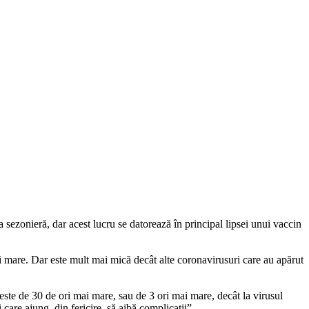
a sezonieră, dar acest lucru se datorează în principal lipsei unui vaccin
 mai mare. Dar este mult mai mică decât alte coronavirusuri care au apărut
ea este de 30 de ori mai mare, sau de 3 ori mai mare, decât la virusul
care ajung, din fericire, să aibă complicații”.