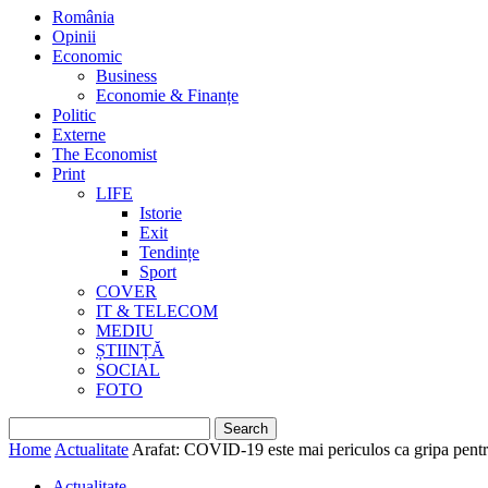
România
Opinii
Economic
Business
Economie & Finanțe
Politic
Externe
The Economist
Print
LIFE
Istorie
Exit
Tendințe
Sport
COVER
IT & TELECOM
MEDIU
ȘTIINȚĂ
SOCIAL
FOTO
Home
Actualitate
Arafat: COVID-19 este mai periculos ca gripa pentru
Actualitate