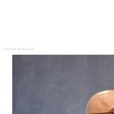
2
minute de lectură