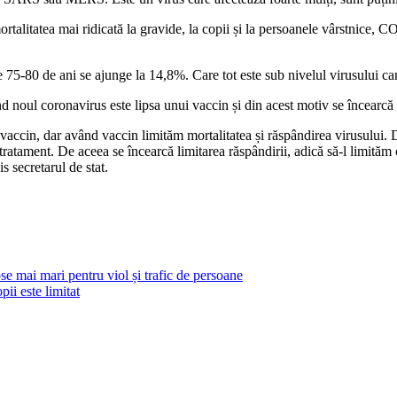
ortalitatea mai ridicată la gravide, la copii și la persoanele vârstnice
 de 75-80 de ani se ajunge la 14,8%. Care tot este sub nivelul virusului
l coronavirus este lipsa unui vaccin și din acest motiv se încearcă li
m vaccin, dar având vaccin limităm mortalitatea și răspândirea virusulu
ament. De aceea se încearcă limitarea răspândirii, adică să-l limităm câ
s secretarul de stat.
e mai mari pentru viol și trafic de persoane
pii este limitat