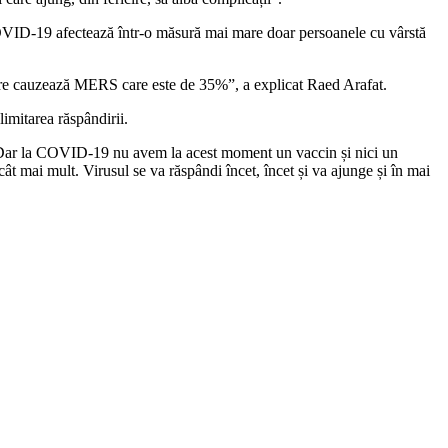
, COVID-19 afectează într-o măsură mai mare doar persoanele cu vârstă
 care cauzează MERS care este de 35%”, a explicat Raed Arafat.
mitarea răspândirii.
i. Dar la COVID-19 nu avem la acest moment un vaccin și nici un
t mai mult. Virusul se va răspândi încet, încet și va ajunge și în mai