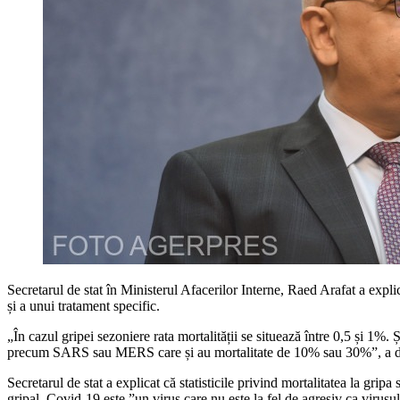
Secretarul de stat în Ministerul Afacerilor Interne, Raed Arafat a expli
și a unui tratament specific.
„În cazul gripei sezoniere rata mortalității se situează între 0,5 și 1%.
precum SARS sau MERS care și au mortalitate de 10% sau 30%”, a de
Secretarul de stat a explicat că statisticile privind mortalitatea la grip
gripal, Covid-19 este ”un virus care nu este la fel de agresiv ca virus