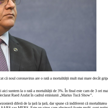
cat că noul coronavirus are o rată a mortalității mult mai mare decât grip
 Și aici suntem la o rată a mortalității de 3%. În final este cam de 3 ori
clarat Raed Arafat în cadrul emisiunii „Marius Tucă Show”.
a sezonieră diferă de la țară la țară, dar spune că indiferent că mortalitat
ul SARS sau MERS. Este un virus care afectează foarte mulți, sunt puțini 