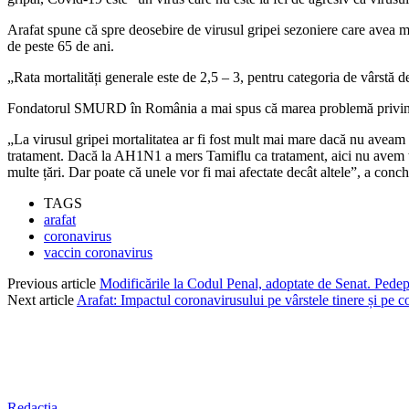
Arafat spune că spre deosebire de virusul gripei sezoniere care avea m
de peste 65 de ani.
„Rata mortalități generale este de 2,5 – 3, pentru categoria de vârstă
Fondatorul SMURD în România a mai spus că marea problemă privind nou
„La virusul gripei mortalitatea ar fi fost mult mai mare dacă nu avea
tratament. Dacă la AH1N1 a mers Tamiflu ca tratament, aici nu avem trat
multe țări. Dar poate că unele vor fi mai afectate decât altele”, a conchi
TAGS
arafat
coronavirus
vaccin coronavirus
Previous article
Modificările la Codul Penal, adoptate de Senat. Pedeps
Next article
Arafat: Impactul coronavirusului pe vârstele tinere și pe co
Redacția