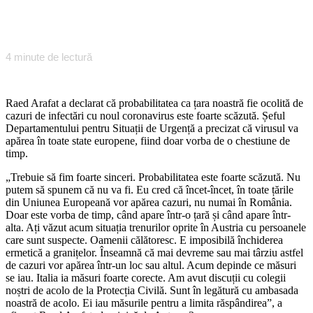
4
minute de lectură
Raed Arafat a declarat că probabilitatea ca țara noastră fie ocolită de
cazuri de infectări cu noul coronavirus este foarte scăzută. Șeful
Departamentului pentru Situații de Urgență a precizat că virusul va
apărea în toate state europene, fiind doar vorba de o chestiune de
timp.
„Trebuie să fim foarte sinceri. Probabilitatea este foarte scăzută. Nu
putem să spunem că nu va fi. Eu cred că încet-încet, în toate țările
din Uniunea Europeană vor apărea cazuri, nu numai în România.
Doar este vorba de timp, când apare într-o țară și când apare într-
alta. Ați văzut acum situația trenurilor oprite în Austria cu persoanele
care sunt suspecte. Oamenii călătoresc. E imposibilă închiderea
ermetică a granițelor. Înseamnă că mai devreme sau mai târziu astfel
de cazuri vor apărea într-un loc sau altul. Acum depinde ce măsuri
se iau. Italia ia măsuri foarte corecte. Am avut discuții cu colegii
noștri de acolo de la Protecția Civilă. Sunt în legătură cu ambasada
noastră de acolo. Ei iau măsurile pentru a limita răspândirea”, a