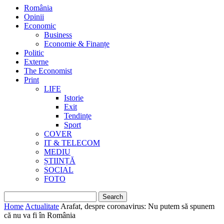
România
Opinii
Economic
Business
Economie & Finanțe
Politic
Externe
The Economist
Print
LIFE
Istorie
Exit
Tendințe
Sport
COVER
IT & TELECOM
MEDIU
ȘTIINȚĂ
SOCIAL
FOTO
Home
Actualitate
Arafat, despre coronavirus: Nu putem să spunem
că nu va fi în România