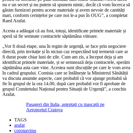
nu e un secret și nu putem să spunem nimic, decât că vom încerca să
găsim furnizori pentru aceste materiale și avem nevoie de cantități
mari, conform cerințelor pe care noi le-a pus în OUG”, a completat
Raed Arafat.
Acesta a adăugat că au fost, totuși, identificate primele materiale și
speră să fie semnate contractele săptămâna viitoare.
„Vor fi două etape, una în regim de urgență, se face prin negociere
directă, prin invitație și în niciun caz respectând toți termenii care ar
fi durat poate chiar luni de zile. Cum am zis, a început deja și am
identificat primele materiale, și se semnează deja contractele, sperăm
săptămâna asta care vine. Acestea sunt discuțiile pe care le vom avea
în cadrul grupului. Comisia care se întâlnește la Ministerul Sănătății
va discuta anumite aspecte, care probabil că vor ajunge probabil să
fie în grupul de la ora 14.00, după care probabil vor fi aprobate de
grupul Comitetului Național pentru Situații de Urgență”, a conchis
Arafat.
Pasageri din Italia, aşteptaţi cu mascaţii pe
Aeroportul Craiova
TAGS
arafat
coronavirus