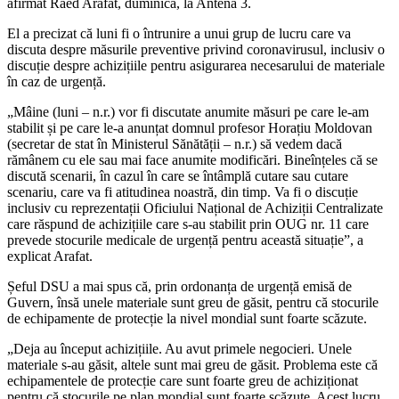
afirmat Raed Arafat, duminică, la Antena 3.
El a precizat că luni fi o întrunire a unui grup de lucru care va
discuta despre măsurile preventive privind coronavirusul, inclusiv o
discuție despre achizițiile pentru asigurarea necesarului de materiale
în caz de urgență.
„Mâine (luni – n.r.) vor fi discutate anumite măsuri pe care le-am
stabilit și pe care le-a anunțat domnul profesor Horațiu Moldovan
(secretar de stat în Ministerul Sănătății – n.r.) să vedem dacă
rămânem cu ele sau mai face anumite modificări. Bineînțeles că se
discută scenarii, în cazul în care se întâmplă cutare sau cutare
scenariu, care va fi atitudinea noastră, din timp. Va fi o discuție
inclusiv cu reprezentații Oficiului Național de Achiziții Centralizate
care răspund de achizițiile care s-au stabilit prin OUG nr. 11 care
prevede stocurile medicale de urgență pentru această situație”, a
explicat Arafat.
Șeful DSU a mai spus că, prin ordonanța de urgență emisă de
Guvern, însă unele materiale sunt greu de găsit, pentru că stocurile
de echipamente de protecție la nivel mondial sunt foarte scăzute.
„Deja au început achizițiile. Au avut primele negocieri. Unele
materiale s-au găsit, altele sunt mai greu de găsit. Problema este că
echipamentele de protecție care sunt foarte greu de achiziționat
pentru că stocurile pe plan mondial sunt foarte scăzute. Acest lucru