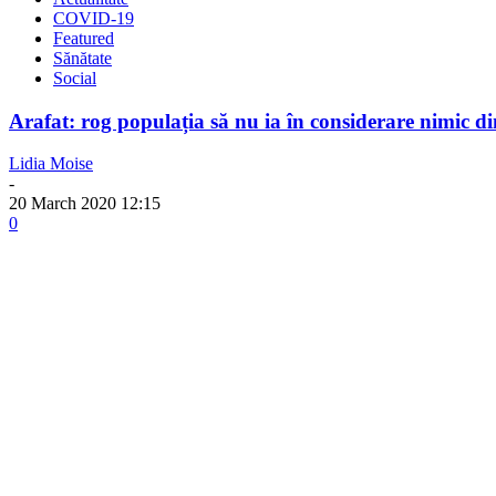
COVID-19
Featured
Sănătate
Social
Arafat: rog populația să nu ia în considerare nimic din
Lidia Moise
-
20 March 2020 12:15
0