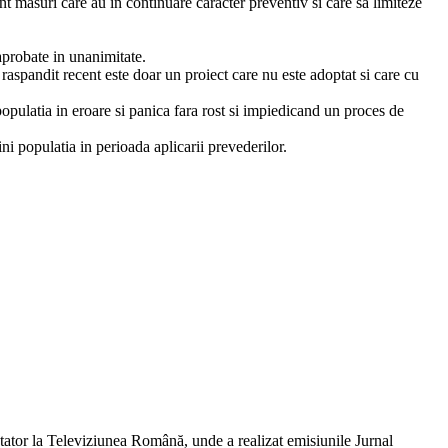
 masuri care au in continuare caracter preventiv si care sa limiteze
 aprobate in unanimitate.
 raspandit recent este doar un proiect care nu este adoptat si care cu
opulatia in eroare si panica fara rost si impiedicand un proces de
ini populatia in perioada aplicarii prevederilor.
entator la Televiziunea Română, unde a realizat emisiunile Jurnal