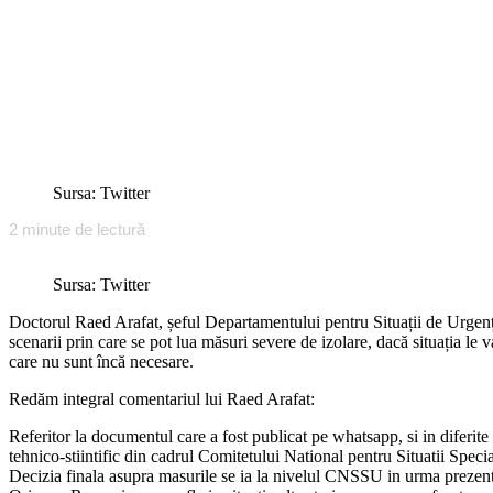
Sursa: Twitter
2
minute de lectură
Sursa: Twitter
Doctorul Raed Arafat, șeful Departamentului pentru Situații de Urgență 
scenarii prin care se pot lua măsuri severe de izolare, dacă situația le
care nu sunt încă necesare.
Redăm integral comentariul lui Raed Arafat:
Referitor la documentul care a fost publicat pe whatsapp, si in diferit
tehnico-stiintific din cadrul Comitetului National pentru Situatii Sp
Decizia finala asupra masurile se ia la nivelul CNSSU in urma prezentari