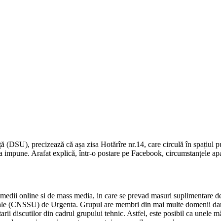
(DSU), precizează că așa zisa Hotărîre nr.14, care circulă în spațiul pu
 va impune. Arafat explică, într-o postare pe Facebook, circumstanțele apar
e medii online si de mass media, in care se prevad masuri suplimentare d
eciale (CNSSU) de Urgenta. Grupul are membri din mai multe domenii dar 
i discutilor din cadrul grupului tehnic. Astfel, este posibil ca unele mă