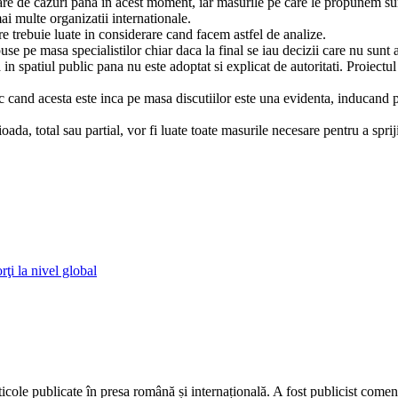
are de cazuri pana in acest moment, iar masurile pe care le propunem sunt
i multe organizatii internationale.
re trebuie luate in considerare cand facem astfel de analize.
use pe masa specialistilor chiar daca la final se iau decizii care nu sunt
n spatiul public pana nu este adoptat si explicat de autoritati. Proiectul
ic cand acesta este inca pe masa discutiilor este una evidenta, inducand p
ada, total sau partial, vor fi luate toate masurile necesare pentru a sprij
ţi la nivel global
rticole publicate în presa română și internațională. A fost publicist com