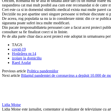
Oricum, Romania nu se afla in situatia altor tari cu un numar foarte m
raspandirea cat mai mult posibil asa cum este recomandat si de catre ma
Cert este ca si in domeniul stiintific-medical exista mai multe pareri ca
Deciziile nu pot apartine unei singure persoane si trebuie discutate si p
De aceea, rog populatia sa nu ia in considerare nimic din ce se publica i
siguranta poate suferi inca multe modificari.
Din pacate iresponsabiliateta persoanei care a facut acest proiect publ
consultare sa fie finalizat coect si in liniste.
Pe de alta parte chiar daca acest proiect este adoptat in urmatoarea perio
TAGS
covid-19
Hotărârea nr.14
izolare la domiciliu
Raed Arafat
Previous article
Politica pandemiilor
Next article
Bilanţul pandemiei de coronavirus a depăşit 10.000 de mor
Lidia Moise
Lidia Moise este jurnalist, comentator și realizator de televiziune cu a