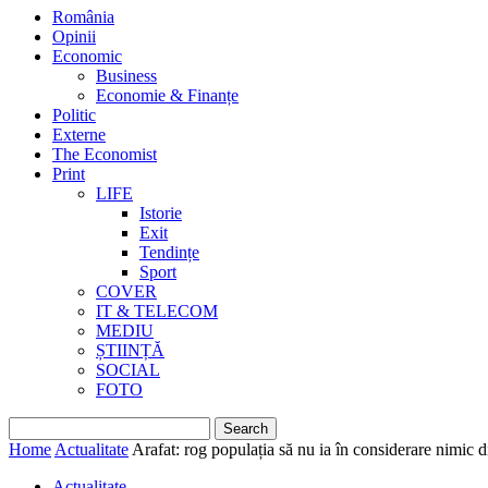
România
Opinii
Economic
Business
Economie & Finanțe
Politic
Externe
The Economist
Print
LIFE
Istorie
Exit
Tendințe
Sport
COVER
IT & TELECOM
MEDIU
ȘTIINȚĂ
SOCIAL
FOTO
Home
Actualitate
Arafat: rog populația să nu ia în considerare nimic di
Actualitate