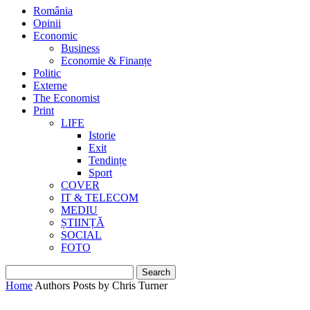
România
Opinii
Economic
Business
Economie & Finanțe
Politic
Externe
The Economist
Print
LIFE
Istorie
Exit
Tendințe
Sport
COVER
IT & TELECOM
MEDIU
ȘTIINȚĂ
SOCIAL
FOTO
Home
Authors
Posts by Chris Turner