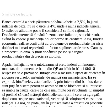
5
minute de lectură
Banca centrală a decis păstrarea dobânzii-cheie la 2,5%, în jurul
inflației de bază, nu să o urce la 4%, unde a ajuns indicele general.
O astfel de atitudine poate fi considerată ca fiind rațională.
Dobânzile interne să rămână în zona core inflation, sau chiar sub,
având în vedere şi incidenţa noilor norme de creditare. Asta, fiindcă
economia reală se confruntă cu probleme de productivitate, iar nişte
dobânzi mai mari reprezintă un factor suplimentar de stres. Cam aşa
a procedat Polonia. A ţinut dobânzile pe loc şi a reglat
productivitatea din deprecierea zlotului.
Așadar, inflația nu este întotdeauna și pretutindeni un fenomen
monetar, din moment ce banii din QE au băltit în bănci fără să
reușească să o provoace. Inflația este o măsură a lipsei de eficiență în
alocarea resurselor materiale, de muncă sau manageriale. Ea se
exprimă, bineînțeles, „standardizat”, prin intermediul banilor, dar ei
sunt puși în sistem pentru ca acesta să nu se blocheze și nu reușesc
să umble la cauză, care-i de cele mai multe ori structurală. E simplist
să pretinzi că dacă măreşti dobânzile sau reprimi cererea agregată,
după cum susţine monetarismul, vei reuşi să soluţionezi chestiunea
inflaţiei. La noi, de pildă, ani în şir fiscalitatea a crescut cu procente