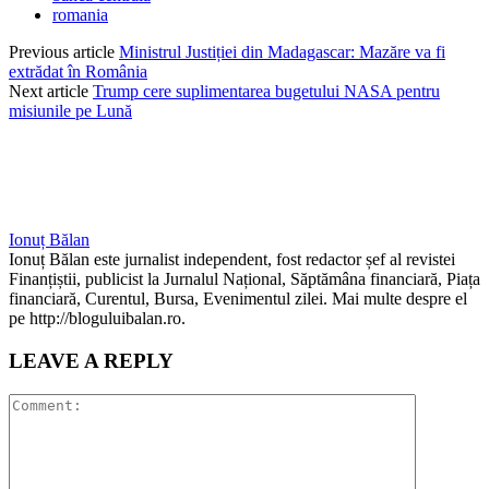
romania
Previous article
Ministrul Justiției din Madagascar: Mazăre va fi
extrădat în România
Next article
Trump cere suplimentarea bugetului NASA pentru
misiunile pe Lună
Ionuț Bălan
Ionuț Bălan este jurnalist independent, fost redactor șef al revistei
Finanțiștii, publicist la Jurnalul Național, Săptămâna financiară, Piața
financiară, Curentul, Bursa, Evenimentul zilei. Mai multe despre el
pe http://bloguluibalan.ro.
LEAVE A REPLY