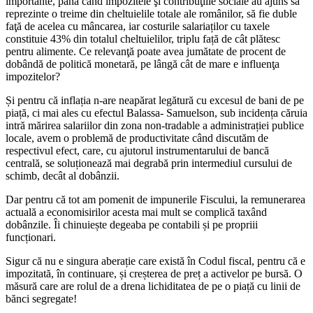
importante, până când impozitele şi contribuţiile sociale au ajuns să
reprezinte o treime din cheltuielile totale ale românilor, să fie duble
faţă de acelea cu mâncarea, iar costurile salariaților cu taxele
constituie 43% din totalul cheltuielilor, triplu față de cât plătesc
pentru alimente. Ce relevanţă poate avea jumătate de procent de
dobândă de politică monetară, pe lângă cât de mare e influenţa
impozitelor?
Și pentru că inflația n-are neapărat legătură cu excesul de bani de pe
piață, ci mai ales cu efectul Balassa- Samuelson, sub incidența căruia
intră mărirea salariilor din zona non-tradable a administrației publice
locale, avem o problemă de productivitate când discutăm de
respectivul efect, care, cu ajutorul instrumentarului de bancă
centrală, se soluționează mai degrabă prin intermediul cursului de
schimb, decât al dobânzii.
Dar pentru că tot am pomenit de impunerile Fiscului, la remunerarea
actuală a economisirilor acesta mai mult se complică taxând
dobânzile. Îi chinuiește degeaba pe contabili și pe propriii
funcționari.
Sigur că nu e singura aberație care există în Codul fiscal, pentru că e
impozitată, în continuare, și creșterea de preț a activelor pe bursă. O
măsură care are rolul de a drena lichiditatea de pe o piață cu linii de
bănci segregate!