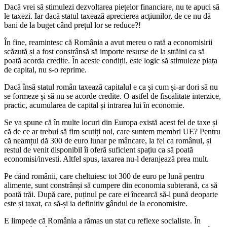
Dacă vrei să stimulezi dezvoltarea piețelor financiare, nu te apuci să
le taxezi. Iar dacă statul taxează aprecierea acțiunilor, de ce nu dă
bani de la buget când prețul lor se reduce?!
În fine, reamintesc că România a avut mereu o rată a economisirii
scăzută și a fost constrânsă să importe resurse de la străini ca să
poată acorda credite. În aceste condiții, este logic să stimuleze piața
de capital, nu s-o reprime.
Dacă însă statul român taxează capitalul e ca și cum și-ar dori să nu
se formeze și să nu se acorde credite. O astfel de fiscalitate interzice,
practic, acumularea de capital și intrarea lui în economie.
Se va spune că în multe locuri din Europa există acest fel de taxe și
că de ce ar trebui să fim scutiți noi, care suntem membri UE? Pentru
că neamțul dă 300 de euro lunar pe mâncare, la fel ca românul, și
restul de venit disponibil îi oferă suficient spațiu ca să poată
economisi/investi. Altfel spus, taxarea nu-l deranjează prea mult.
Pe când românii, care cheltuiesc tot 300 de euro pe lună pentru
alimente, sunt constrânși să cumpere din economia subterană, ca să
poată trăi. După care, puținul pe care ei încearcă să-l pună deoparte
este și taxat, ca să-și ia definitiv gândul de la economisire.
E limpede că România a rămas un stat cu reflexe socialiste. În