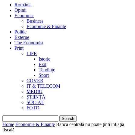
România
Opinii
Economic
Business
Economie & Finanțe
Politic
Externe
The Economist
Print
LIFE
Istorie
Exit
Tendințe
Sport
COVER
IT & TELECOM
MEDIU
ȘTIINȚĂ
SOCIAL
FOTO
Home
Economie & Finanțe
Banca centrală nu poate ținti inflația
fiscală