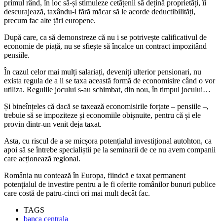
primul rând, în loc să-și stimuleze cetățenii să dețină proprietăți, îi
descurajează, taxându-i fără măcar să le acorde deductibilități,
precum fac alte țări europene.
După care, ca să demonstreze că nu i se potrivește calificativul de
economie de piață, nu se sfiește să încalce un contract impozitând
pensiile.
În cazul celor mai mulți salariați, deveniți ulterior pensionari, nu
exista regula de a li se taxa această formă de economisire când o vor
utiliza. Regulile jocului s-au schimbat, din nou, în timpul jocului…
Și bineînțeles că dacă se taxează economisirile forțate – pensiile –,
trebuie să se impoziteze și economiile obișnuite, pentru că și ele
provin dintr-un venit deja taxat.
Asta, cu riscul de a se micșora potențialul investițional autohton, ca
apoi să se întrebe specialiștii pe la seminarii de ce nu avem companii
care acționează regional.
România nu contează în Europa, fiindcă e taxat permanent
potențialul de investire pentru a le fi oferite românilor bunuri publice
care costă de patru-cinci ori mai mult decât fac.
TAGS
banca centrala