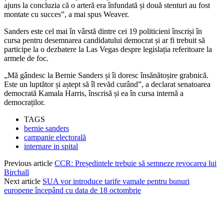
ajuns la concluzia că o arteră era înfundată și două stenturi au fost
montate cu succes”, a mai spus Weaver.
Sanders este cel mai în vârstă dintre cei 19 politicieni înscriși în
cursa pentru desemnarea candidatului democrat și ar fi trebuit să
participe la o dezbatere la Las Vegas despre legislația referitoare la
armele de foc.
„Mă gândesc la Bernie Sanders și îi doresc însănătoșire grabnică.
Este un luptător și aștept să îl revăd curând”, a declarat senatoarea
democrată Kamala Harris, înscrisă și ea în cursa internă a
democraților.
TAGS
bernie sanders
campanie electorală
internare in spital
Previous article
CCR: Președintele trebuie să semneze revocarea lui
Birchall
Next article
SUA vor introduce tarife vamale pentru bunuri
europene începând cu data de 18 octombrie