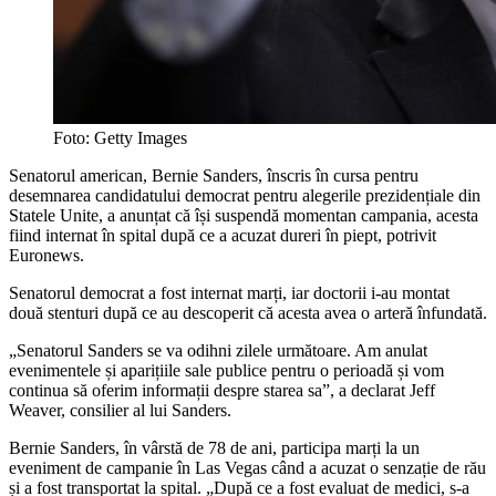
Foto: Getty Images
Senatorul american, Bernie Sanders, înscris în cursa pentru
desemnarea candidatului democrat pentru alegerile prezidențiale din
Statele Unite, a anunțat că își suspendă momentan campania, acesta
fiind internat în spital după ce a acuzat dureri în piept, potrivit
Euronews.
Senatorul democrat a fost internat marți, iar doctorii i-au montat
două stenturi după ce au descoperit că acesta avea o arteră înfundată.
„Senatorul Sanders se va odihni zilele următoare. Am anulat
evenimentele și aparițiile sale publice pentru o perioadă și vom
continua să oferim informații despre starea sa”, a declarat Jeff
Weaver, consilier al lui Sanders.
Bernie Sanders, în vârstă de 78 de ani, participa marți la un
eveniment de campanie în Las Vegas când a acuzat o senzație de rău
și a fost transportat la spital. „După ce a fost evaluat de medici, s-a