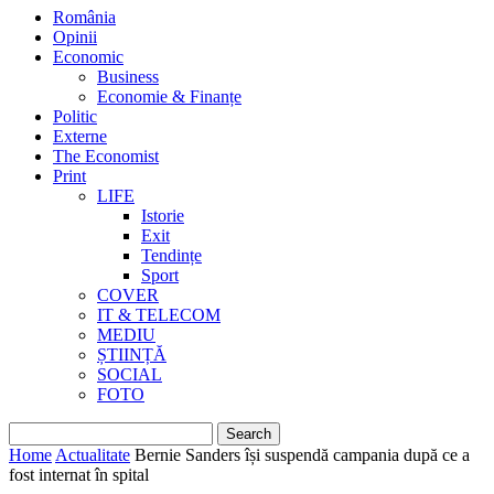
România
Opinii
Economic
Business
Economie & Finanțe
Politic
Externe
The Economist
Print
LIFE
Istorie
Exit
Tendințe
Sport
COVER
IT & TELECOM
MEDIU
ȘTIINȚĂ
SOCIAL
FOTO
Home
Actualitate
Bernie Sanders își suspendă campania după ce a
fost internat în spital