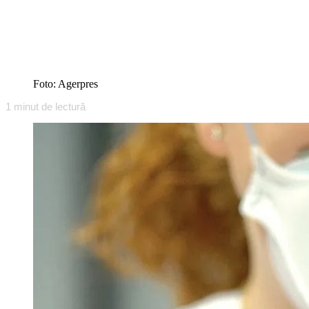
Foto: Agerpres
1
minut de lectură