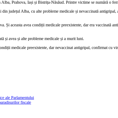
, în Alba, Prahova, Iași și Bistrița-Năsăud. Printre victime se numără o 
ni din județul Alba, cu alte probleme medicale și nevaccinată antigripal,
a. Și aceasta avea condiții medicale preexistente, dar era vaccinată anti
tă și avea și alte probleme medicale și a murit luni.
diții medicale preexistente, dar nevaccinat antigripal, confirmat cu viru
dice ale Parlamentului
aradisurilor fiscale