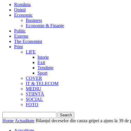
România
Opinii
Economic
Business
Economie & Finanțe
Politic
Externe
The Economist
Print
LIFE
Istorie
Exit
Tendințe
Sport
COVER
IT & TELECOM
MEDIU
ȘTIINȚĂ
SOCIAL
FOTO
Home
Actualitate
Bilanțul deceselor din cauza gripei a ajuns la 39 de
Actualitate