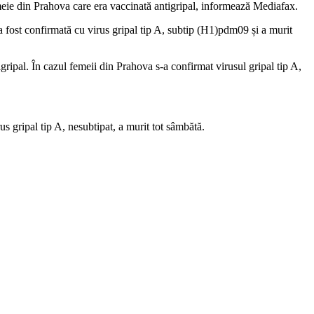
femeie din Prahova care era vaccinată antigripal, informează Mediafax.
 a fost confirmată cu virus gripal tip A, subtip (H1)pdm09 și a murit
gripal. În cazul femeii din Prahova s-a confirmat virusul gripal tip A,
s gripal tip A, nesubtipat, a murit tot sâmbătă.