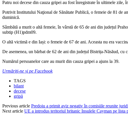
Patru noi decese din cauza gripei au fost înregistrate în ultimele zile
Potrivit Institutului Naţional de Sănătate Publică, o femeie de 81 de a
duminică.
Sâmbătă a murit o altă femeie, în vârstă de 65 de ani din județul Prahov
subtip (H1)pdm09.
O altă victimă e din Iași: o femeie de 67 de ani. Aceasta nu era vaccina
De asemenea, un bărbat de 62 de ani din județul Bistrița-Năsăud, cu con
Numărul persoanelor care au murit din cauza gripei a ajuns la 39.
Urmăriți-ne și pe Facebook
TAGS
bilant
decese
gripă
Previous article
Predoiu a primit aviz negativ în comisiile reunite juri
Next article
UE a introdus teritoriul britanic Insulele Cayman pe lista p