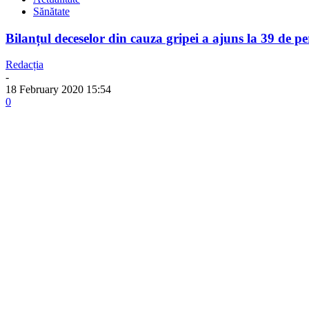
Sănătate
Bilanțul deceselor din cauza gripei a ajuns la 39 de p
Redacția
-
18 February 2020 15:54
0