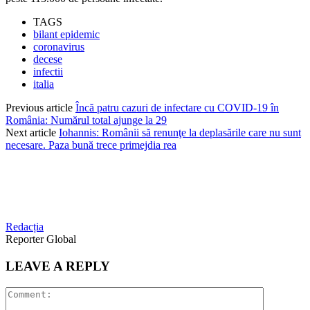
TAGS
bilant epidemic
coronavirus
decese
infectii
italia
Previous article
Încă patru cazuri de infectare cu COVID-19 în
România: Numărul total ajunge la 29
Next article
Iohannis: Românii să renunţe la deplasările care nu sunt
necesare. Paza bună trece primejdia rea
Redacția
Reporter Global
LEAVE A REPLY