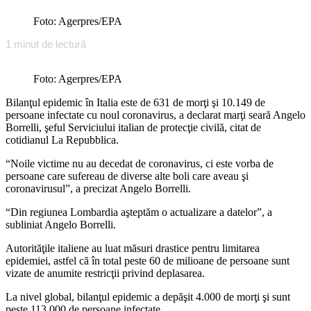
Foto: Agerpres/EPA
1
minut de lectură
Foto: Agerpres/EPA
Bilanţul epidemic în Italia este de 631 de morţi şi 10.149 de
persoane infectate cu noul coronavirus, a declarat marţi seară Angelo
Borrelli, şeful Serviciului italian de protecţie civilă, citat de
cotidianul La Repubblica.
“Noile victime nu au decedat de coronavirus, ci este vorba de
persoane care sufereau de diverse alte boli care aveau şi
coronavirusul”, a precizat Angelo Borrelli.
“Din regiunea Lombardia aşteptăm o actualizare a datelor”, a
subliniat Angelo Borrelli.
Autorităţile italiene au luat măsuri drastice pentru limitarea
epidemiei, astfel că în total peste 60 de milioane de persoane sunt
vizate de anumite restricţii privind deplasarea.
La nivel global, bilanţul epidemic a depăşit 4.000 de morţi şi sunt
peste 113.000 de persoane infectate.