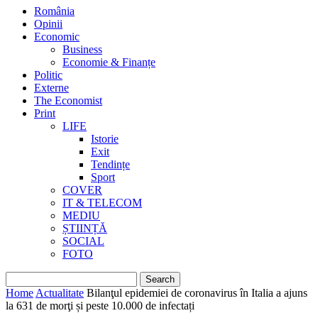
România
Opinii
Economic
Business
Economie & Finanțe
Politic
Externe
The Economist
Print
LIFE
Istorie
Exit
Tendințe
Sport
COVER
IT & TELECOM
MEDIU
ȘTIINȚĂ
SOCIAL
FOTO
Home
Actualitate
Bilanţul epidemiei de coronavirus în Italia a ajuns
la 631 de morţi și peste 10.000 de infectați