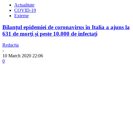
Actualitate
COVID-19
Externe
Bilanţul epidemiei de coronavirus în Italia a ajuns la
631 de morţi și peste 10.000 de infectați
Redacția
-
10 March 2020 22:06
0