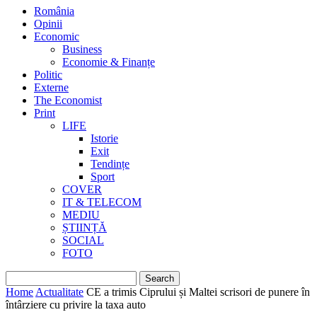
România
Opinii
Economic
Business
Economie & Finanțe
Politic
Externe
The Economist
Print
LIFE
Istorie
Exit
Tendințe
Sport
COVER
IT & TELECOM
MEDIU
ȘTIINȚĂ
SOCIAL
FOTO
Home
Actualitate
CE a trimis Ciprului și Maltei scrisori de punere în
întârziere cu privire la taxa auto