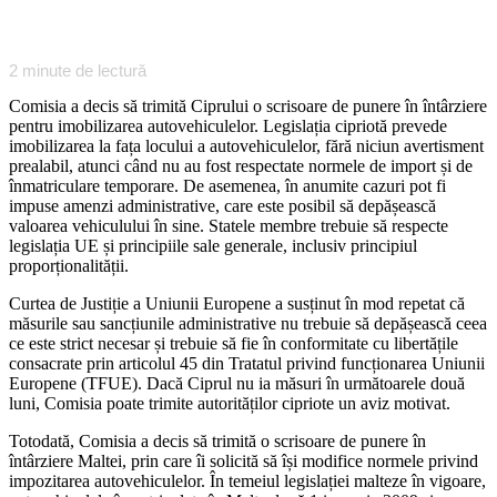
2
minute de lectură
Comisia a decis să trimită Ciprului o scrisoare de punere în întârziere
pentru imobilizarea autovehiculelor. Legislația cipriotă prevede
imobilizarea la fața locului a autovehiculelor, fără niciun avertisment
prealabil, atunci când nu au fost respectate normele de import și de
înmatriculare temporare. De asemenea, în anumite cazuri pot fi
impuse amenzi administrative, care este posibil să depășească
valoarea vehiculului în sine. Statele membre trebuie să respecte
legislația UE și principiile sale generale, inclusiv principiul
proporționalității.
Curtea de Justiție a Uniunii Europene a susținut în mod repetat că
măsurile sau sancțiunile administrative nu trebuie să depășească ceea
ce este strict necesar și trebuie să fie în conformitate cu libertățile
consacrate prin articolul 45 din Tratatul privind funcționarea Uniunii
Europene (TFUE). Dacă Ciprul nu ia măsuri în următoarele două
luni, Comisia poate trimite autorităților cipriote un aviz motivat.
Totodată, Comisia a decis să trimită o scrisoare de punere în
întârziere Maltei, prin care îi solicită să își modifice normele privind
impozitarea autovehiculelor. În temeiul legislației malteze în vigoare,