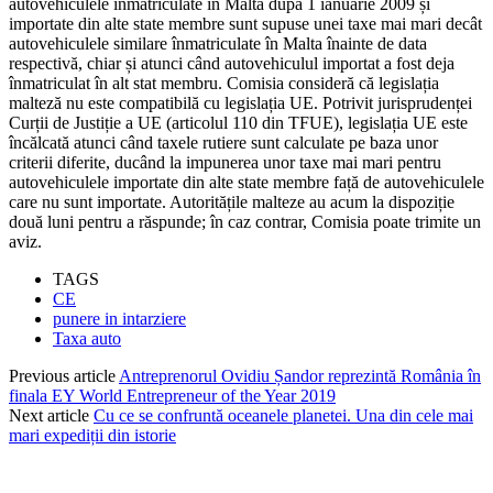
autovehiculele înmatriculate în Malta după 1 ianuarie 2009 și
importate din alte state membre sunt supuse unei taxe mai mari decât
autovehiculele similare înmatriculate în Malta înainte de data
respectivă, chiar și atunci când autovehiculul importat a fost deja
înmatriculat în alt stat membru. Comisia consideră că legislația
malteză nu este compatibilă cu legislația UE. Potrivit jurisprudenței
Curții de Justiție a UE (articolul 110 din TFUE), legislația UE este
încălcată atunci când taxele rutiere sunt calculate pe baza unor
criterii diferite, ducând la impunerea unor taxe mai mari pentru
autovehiculele importate din alte state membre față de autovehiculele
care nu sunt importate. Autoritățile malteze au acum la dispoziție
două luni pentru a răspunde; în caz contrar, Comisia poate trimite un
aviz.
TAGS
CE
punere in intarziere
Taxa auto
Previous article
Antreprenorul Ovidiu Șandor reprezintă România în
finala EY World Entrepreneur of the Year 2019
Next article
Cu ce se confruntă oceanele planetei. Una din cele mai
mari expediții din istorie