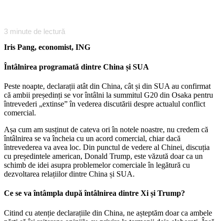
3
minute de lectură
Iris Pang, economist, ING
Întâlnirea programată dintre China și SUA
Peste noapte, declarații atât din China, cât și din SUA au confirmat
că ambii președinți se vor întâlni la summitul G20 din Osaka pentru
întrevederi „extinse” în vederea discutării despre actualul conflict
comercial.
Așa cum am susținut de cateva ori în notele noastre, nu credem că
întâlnirea se va încheia cu un acord comercial, chiar dacă
întrevederea va avea loc. Din punctul de vedere al Chinei, discuția
cu președintele american, Donald Trump, este văzută doar ca un
schimb de idei asupra problemelor comerciale în legătură cu
dezvoltarea relațiilor dintre China și SUA.
Ce se va întâmpla după întâlnirea dintre Xi și Trump?
Citind cu atenție declarațiile din China, ne așteptăm doar ca ambele