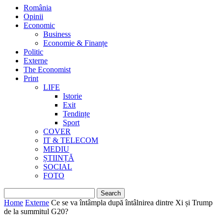
România
Opinii
Economic
Business
Economie & Finanțe
Politic
Externe
The Economist
Print
LIFE
Istorie
Exit
Tendințe
Sport
COVER
IT & TELECOM
MEDIU
ȘTIINȚĂ
SOCIAL
FOTO
Home
Externe
Ce se va întâmpla după întâlnirea dintre Xi și Trump
de la summitul G20?