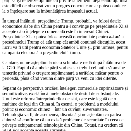
părți să își reitereze opiniile cu privire la termenii deja elaborați. Însă
este dificil de observat vreun progres concret care ar putea conduce
la o înțelegere sau la îmbunătățirea impasului actual.
În timpul întâlnirii, președintele Trump, probabil, va folosi datele
economice slabe din China pentru a-l convinge pe președintele Xi să
accepte că o înțelegere comercială este în interesul Chinei.
Președintele Xi ar putea folosi această oportunitate pentru a-i arăta
președintelui Trump că atât timp cât ambii continuă discuțiile, acest
lucru va fi util pentru economia Statelor Unite și, prin urmare, pentru
campania electorală a președintelui Trump.
Ca atare, nu ne așteptăm la nicio schimbare reală după întâlnirea de
la G20. Faptul că ambele părți vorbesc ar trebui cel puțin să amâne
temerile privind o creștere suplimentară a tarifelor, măcar pentru o
perioadă, până când vreuna dintre părți va veni cu idei diferite.
Separat de perspectiva oricărei înțelegeri comerciale cuprinzătoare și
semnificative, există încă unele obstacole destul de substanțiale.
Unul este reforma întreprinderilor de stat, care este legată de o
mulțime de legi din China și, în esență, o problemă a modelului
politic și economic chinez – într-un cuvânt, suveranitatea.
Tehnologia va fi, de asemenea, discutată și ne așteptăm ca partea
chineză să confirme că nu există probleme de securitate în ceea ce
privește echipamentul tehnologic din China. Totuși, nu credem că
SUA vor accepta această afirmație.