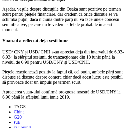
Așadar, veștile despre discuțiile din Osaka sunt pozitive pe termen
scurt pentru piețele financiare, dar credem că orice discuție se va
schimba puțin, dacă niciuna dintre părți nu va face unele concesii
semnificative, pe care nu le vedem la fel de probabile în acest
moment.
Yuan-ul a reflectat deja vești bune
USD/ CNY și USD/ CNH s-au apreciat deja din intervalul de 6,93-
6,934 la sfârșitul sesiunii de tranzacționare din 18 iunie până la
nivelul de 6,90 pentru USD/CNY și USD/CNH.
Piețele reacționează pozitiv la faptul că, cel puțin, ambele părți sunt
dispuse să discute despre comerț, chiar dacă acest lucru este posibil
să provoace doar un impuls pe termen scurt.
Aprecierea yuan-ului confirmă prognoza noastră de USD/CNY la
6.90 până la sfârșitul lunii iunie 2019.
TAGS
China
G20
sua
xi jinping