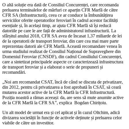
O altă soluție era dată de Consiliul Concurenței, care recomanda
preluarea terminalelor de mărfuri ce aparțin CFR Marfă de către
CFR SA (Infrastructură), ceea ce ar conduce la îmbunătățirea
serviciilor oferite operatorilor feroviari în cadrul acestor facilități
esențiale și, în același timp, ar ajuta CFR Marfă să își reducă
datoriile pe care le are față de administratorul infrastructurii. La
sfârșitul anului 2018, CFR SA avea de încasat 1,37 miliarde de lei
de la operatorii de transport feroviar, din care cea mai mare parte
reprezentau datorii ale CFR Marfă. Această recomandare venea în
urma studiului realizat de Consiliul Național de Supraveghere din
Domeniul Feroviar (CNSDF), din cadrul Consiliului Concurenței,
care a sintetizat principalele aspecte ce caracterizează infrastructura
de transport feroviar și a elaborat o serie de propuneri și
recomandări.
„Noi am recomandat CSAT, încă de când se discuta de privatizare,
din 2012, pentru că privatizarea a fost aprobată în CSAT, să ceară
mutarea acestor active de la CFR Marfă la CFR Infrastructură.
Poziția noastră a rămas aceeași: da, are sens să mute anumite active
de la CFR Marfă la CFR SA”, explica Bogdan Chirițoiu.
Un alt model de urmat era și cel aplicat și în cazul Oltchim, adică
divizarea societății în funcție de activele deținute și preluarea celor
viabile de către un investitor.