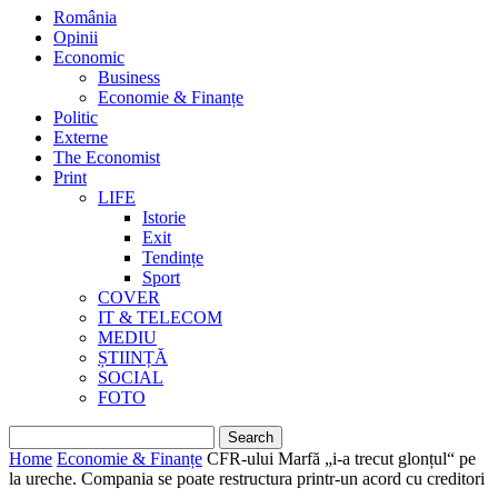
România
Opinii
Economic
Business
Economie & Finanțe
Politic
Externe
The Economist
Print
LIFE
Istorie
Exit
Tendințe
Sport
COVER
IT & TELECOM
MEDIU
ȘTIINȚĂ
SOCIAL
FOTO
Home
Economie & Finanțe
CFR-ului Marfă „i-a trecut glonțul“ pe
la ureche. Compania se poate restructura printr-un acord cu creditori