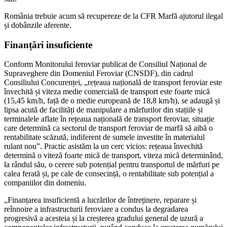
România trebuie acum să recupereze de la CFR Marfă ajutorul ilegal
și dobânzile aferente.
Finanțări insuficiente
Conform Monitorului feroviar publicat de Consiliul Național de
Supraveghere din Domeniul Feroviar (CNSDF), din cadrul
Consiliului Concurenței, „rețeaua națională de transport feroviar este
învechită și viteza medie comercială de transport este foarte mică
(15,45 km/h, față de o medie europeană de 18,8 km/h), se adaugă și
lipsa acută de facilități de manipulare a mărfurilor din stațiile și
terminalele aflate în rețeaua națională de transport feroviar, situație
care determină ca sectorul de transport feroviar de marfă să aibă o
rentabilitate scăzută, indiferent de sumele investite în materialul
rulant nou”. Practic asistăm la un cerc vicios: rețeaua învechită
determină o viteză foarte mică de transport, viteza mică determinând,
la rândul său, o cerere sub potențial pentru transportul de mărfuri pe
calea ferată și, pe cale de consecință, o rentabilitate sub potențial a
companiilor din domeniu.
„Finanțarea insuficientă a lucrărilor de întreținere, reparare și
reînnoire a infrastructurii feroviare a condus la degradarea
progresivă a acesteia și la creșterea gradului general de uzură a