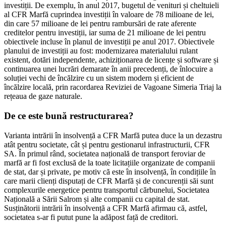
investiții. De exemplu, în anul 2017, bugetul de venituri și cheltuieli
al CFR Marfă cuprindea investiții în valoare de 78 milioane de lei,
din care 57 milioane de lei pentru rambursări de rate aferente
creditelor pentru investiții, iar suma de 21 milioane de lei pentru
obiectivele incluse în planul de investiții pe anul 2017. Obiectivele
planului de investiții au fost: modernizarea materialului rulant
existent, dotări independente, achiziționarea de licențe și software și
continuarea unei lucrări demarate în anii precedenți, de înlocuire a
soluției vechi de încălzire cu un sistem modern și eficient de
încălzire locală, prin racordarea Reviziei de Vagoane Simeria Triaj la
rețeaua de gaze naturale.
De ce este bună restructurarea?
Varianta intrării în insolvență a CFR Marfă putea duce la un dezastru
atât pentru societate, cât și pentru gestionarul infrastructurii, CFR
SA. În primul rând, societatea națională de transport feroviar de
marfă ar fi fost exclusă de la toate licitațiile organizate de companii
de stat, dar și private, pe motiv că este în insolvență, în condițiile în
care marii clienți disputați de CFR Marfă și de concurenții săi sunt
complexurile energetice pentru transportul cărbunelui, Societatea
Națională a Sării Salrom și alte companii cu capital de stat.
Susținătorii intrării în insolvență a CFR Marfă afirmau că, astfel,
societatea s-ar fi putut pune la adăpost față de creditori.