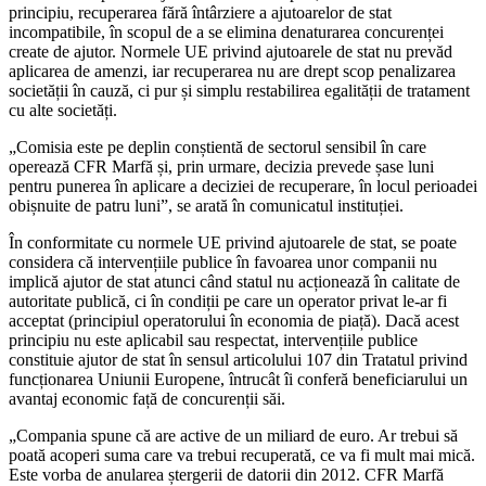
principiu, recuperarea fără întârziere a ajutoarelor de stat
incompatibile, în scopul de a se elimina denaturarea concurenței
create de ajutor. Normele UE privind ajutoarele de stat nu prevăd
aplicarea de amenzi, iar recuperarea nu are drept scop penalizarea
societății în cauză, ci pur și simplu restabilirea egalității de tratament
cu alte societăți.
„Comisia este pe deplin conștientă de sectorul sensibil în care
operează CFR Marfă și, prin urmare, decizia prevede șase luni
pentru punerea în aplicare a deciziei de recuperare, în locul perioadei
obișnuite de patru luni”, se arată în comunicatul instituției.
În conformitate cu normele UE privind ajutoarele de stat, se poate
considera că intervențiile publice în favoarea unor companii nu
implică ajutor de stat atunci când statul nu acționează în calitate de
autoritate publică, ci în condiții pe care un operator privat le-ar fi
acceptat (principiul operatorului în economia de piață). Dacă acest
principiu nu este aplicabil sau respectat, intervențiile publice
constituie ajutor de stat în sensul articolului 107 din Tratatul privind
funcționarea Uniunii Europene, întrucât îi conferă beneficiarului un
avantaj economic față de concurenții săi.
„Compania spune că are active de un miliard de euro. Ar trebui să
poată acoperi suma care va trebui recuperată, ce va fi mult mai mică.
Este vorba de anularea ștergerii de datorii din 2012. CFR Marfă