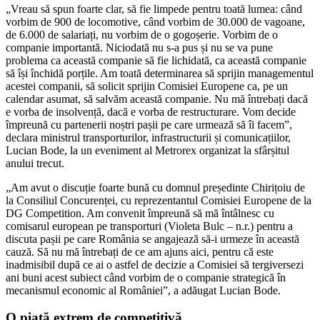
„Vreau să spun foarte clar, să fie limpede pentru toată lumea: când
vorbim de 900 de locomotive, când vorbim de 30.000 de vagoane,
de 6.000 de salariați, nu vorbim de o gogoșerie. Vorbim de o
companie importantă. Niciodată nu s-a pus și nu se va pune
problema ca această companie să fie lichidată, ca această companie
să își închidă porțile. Am toată determinarea să sprijin managementul
acestei companii, să solicit sprijin Comisiei Europene ca, pe un
calendar asumat, să salvăm această companie. Nu mă întrebați dacă
e vorba de insolvență, dacă e vorba de restructurare. Vom decide
împreună cu partenerii noștri pașii pe care urmează să îi facem”,
declara ministrul transporturilor, infrastructurii și comunicațiilor,
Lucian Bode, la un eveniment al Metrorex organizat la sfârșitul
anului trecut.
„Am avut o discuție foarte bună cu domnul președinte Chirițoiu de
la Consiliul Concurenței, cu reprezentantul Comisiei Europene de la
DG Competition. Am convenit împreună să mă întâlnesc cu
comisarul european pe transporturi (Violeta Bulc – n.r.) pentru a
discuta pașii pe care România se angajează să-i urmeze în această
cauză. Să nu mă întrebați de ce am ajuns aici, pentru că este
inadmisibil după ce ai o astfel de decizie a Comisiei să tergiversezi
ani buni acest subiect când vorbim de o companie strategică în
mecanismul economic al României”, a adăugat Lucian Bode.
O piață extrem de competitivă