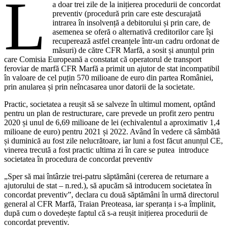
L
a doar trei zile de la inițierea procedurii de concordat
preventiv (procedură prin care este descurajată
intrarea în insolvență a debitorului și prin care, de
asemenea se oferă o alternativă creditorilor care își
recuperează astfel creanțele într-un cadru ordonat de
măsuri) de către CFR Marfă, a sosit și anunțul prin
care Comisia Europeană a constatat că operatorul de transport
feroviar de marfă CFR Marfă a primit un ajutor de stat incompatibil
în valoare de cel puțin 570 milioane de euro din partea României,
prin anularea și prin neîncasarea unor datorii de la societate.
Practic, societatea a reușit să se salveze în ultimul moment, optând
pentru un plan de restructurare, care prevede un profit zero pentru
2020 și unul de 6,69 milioane de lei (echivalentul a aproximativ 1,4
milioane de euro) pentru 2021 și 2022. Având în vedere că sâmbătă
și duminică au fost zile nelucrătoare, iar luni a fost făcut anunțul CE,
vinerea trecută a fost practic ultima zi în care se putea introduce
societatea în procedura de concordat preventiv
„Sper să mai întârzie trei-patru săptămâni (cererea de returnare a
ajutorului de stat – n.red.), să apucăm să introducem societatea în
concordat preventiv”, declara cu două săptămâni în urmă directorul
general al CFR Marfă, Traian Preoteasa, iar speranța i s-a împlinit,
după cum o dovedește faptul că s-a reușit inițierea procedurii de
concordat preventiv.