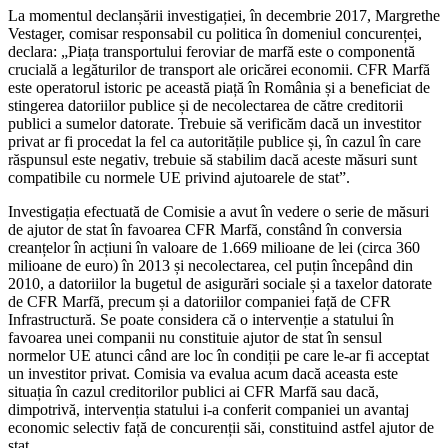
La momentul declanșării investigației, în decembrie 2017, Margrethe
Vestager, comisar responsabil cu politica în domeniul concurenței,
declara: „Piața transportului feroviar de marfă este o componentă
crucială a legăturilor de transport ale oricărei economii. CFR Marfă
este operatorul istoric pe această piață în România și a beneficiat de
stingerea datoriilor publice și de necolectarea de către creditorii
publici a sumelor datorate. Trebuie să verificăm dacă un investitor
privat ar fi procedat la fel ca autoritățile publice și, în cazul în care
răspunsul este negativ, trebuie să stabilim dacă aceste măsuri sunt
compatibile cu normele UE privind ajutoarele de stat”.
Investigația efectuată de Comisie a avut în vedere o serie de măsuri
de ajutor de stat în favoarea CFR Marfă, constând în conversia
creanțelor în acțiuni în valoare de 1.669 milioane de lei (circa 360
milioane de euro) în 2013 și necolectarea, cel puțin începând din
2010, a datoriilor la bugetul de asigurări sociale și a taxelor datorate
de CFR Marfă, precum și a datoriilor companiei față de CFR
Infrastructură. Se poate considera că o intervenție a statului în
favoarea unei companii nu constituie ajutor de stat în sensul
normelor UE atunci când are loc în condiții pe care le-ar fi acceptat
un investitor privat. Comisia va evalua acum dacă aceasta este
situația în cazul creditorilor publici ai CFR Marfă sau dacă,
dimpotrivă, intervenția statului i-a conferit companiei un avantaj
economic selectiv față de concurenții săi, constituind astfel ajutor de
stat.