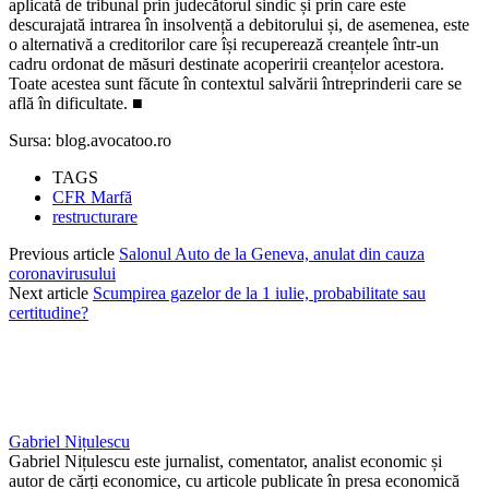
aplicată de tribunal prin judecătorul sindic și prin care este
descurajată intrarea în insolvență a debitorului și, de asemenea, este
o alternativă a creditorilor care își recuperează creanțele într-un
cadru ordonat de măsuri destinate acoperirii creanțelor acestora.
Toate acestea sunt făcute în contextul salvării întreprinderii care se
află în dificultate. ■
Sursa: blog.avocatoo.ro
TAGS
CFR Marfă
restructurare
Previous article
Salonul Auto de la Geneva, anulat din cauza
coronavirusului
Next article
Scumpirea gazelor de la 1 iulie, probabilitate sau
certitudine?
Gabriel Nițulescu
Gabriel Nițulescu este jurnalist, comentator, analist economic și
autor de cărți economice, cu articole publicate în presa economică