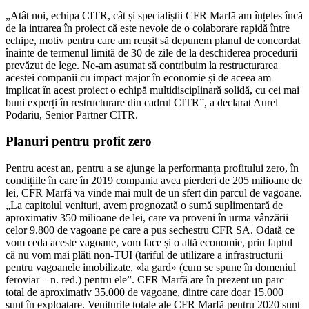
„Atât noi, echipa CITR, cât și specialiștii CFR Marfă am înțeles încă
de la intrarea în proiect că este nevoie de o colaborare rapidă între
echipe, motiv pentru care am reușit să depunem planul de concordat
înainte de termenul limită de 30 de zile de la deschiderea procedurii
prevăzut de lege. Ne-am asumat să contribuim la restructurarea
acestei companii cu impact major în economie și de aceea am
implicat în acest proiect o echipă multidisciplinară solidă, cu cei mai
buni experți în restructurare din cadrul CITR”, a declarat Aurel
Podariu, Senior Partner CITR.
Planuri pentru profit zero
Pentru acest an, pentru a se ajunge la performanța profitului zero, în
condițiile în care în 2019 compania avea pierderi de 205 milioane de
lei, CFR Marfă va vinde mai mult de un sfert din parcul de vagoane.
„La capitolul venituri, avem prognozată o sumă suplimentară de
aproximativ 350 milioane de lei, care va proveni în urma vânzării
celor 9.800 de vagoane pe care a pus sechestru CFR SA. Odată ce
vom ceda aceste vagoane, vom face și o altă economie, prin faptul
că nu vom mai plăti non-TUI (tariful de utilizare a infrastructurii
pentru vagoanele imobilizate, «la gard» (cum se spune în domeniul
feroviar – n. red.) pentru ele”. CFR Marfă are în prezent un parc
total de aproximativ 35.000 de vagoane, dintre care doar 15.000
sunt în exploatare. Veniturile totale ale CFR Marfă pentru 2020 sunt