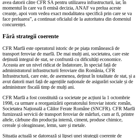
avea datorii către CFR SA pentru utilizarea infrastructurii, iar, în
momentul în care va fi emisă decizia, ANAF va prelua aceste
creanțe, apoi vom vedea exact modalitatea specifică prin care se va
face preluarea”, a continuat oficialul de la autoritatea din domeniul
concurenței.
Fără strategii coerente
CFR Marfă este operatorul istoric de pe piața românească de
transport feroviar de marfă. De mai mulți ani, societatea, care este
deținută integral de stat, se confruntă cu dificultăți economice.
Aceasta are un nivel ridicat de îndatorare, în special față de
administratorul infrastructurii feroviare din România, CFR
Infrastructură, care este, de asemenea, deținut în totalitate de stat, și a
avut datorii mari față de agențiile naționale de asigurări sociale și de
administrare fiscală timp de mulți ani.
CFR Marfă a fost constituită ca societate pe acțiuni la 1 octombrie
1998, ca urmare a reorganizării operatorului feroviar istoric român,
Societatea Națională a Căilor Ferate Române (SNCFR). CFR Marfă
furnizează servicii de transport feroviar de mărfuri, cum ar fi, printre
altele, cărbune din producția internă, ciment, produse chimice,
cereale și oleaginoase, lemn, sare și metale.
Situația actuală se datorează și lipsei unei strategii coerente de