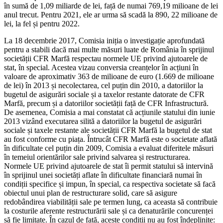
în sumă de 1,09 miliarde de lei, față de numai 769,19 milioane de lei
anul trecut. Pentru 2021, ele ar urma să scadă la 890, 22 milioane de
lei, la fel și pentru 2022.
La 18 decembrie 2017, Comisia iniția o investigație aprofundată
pentru a stabili dacă mai multe măsuri luate de România în sprijinul
societății CFR Marfă respectau normele UE privind ajutoarele de
stat, în special. Acestea vizau conversia creanțelor în acțiuni în
valoare de aproximativ 363 de milioane de euro (1.669 de milioane
de lei) în 2013 și necolectarea, cel puțin din 2010, a datoriilor la
bugetul de asigurări sociale și a taxelor restante datorate de CFR
Marfă, precum și a datoriilor societății față de CFR Infrastructură.
De asemenea, Comisia a mai constatat că acțiunile statului din iunie
2013 vizând executarea silită a datoriilor la bugetul de asigurări
sociale și taxele restante ale societății CFR Marfă la bugetul de stat
au fost conforme cu piața. Întrucât CFR Marfă este o societate aflată
în dificultate cel puțin din 2009, Comisia a evaluat diferitele măsuri
în temeiul orientărilor sale privind salvarea și restructurarea.
Normele UE privind ajutoarele de stat îi permit statului să intervină
în sprijinul unei societăți aflate în dificultate financiară numai în
condiții specifice și impun, în special, ca respectiva societate să facă
obiectul unui plan de restructurare solid, care să asigure
redobândirea viabilității sale pe termen lung, ca aceasta să contribuie
la costurile aferente restructurării sale și ca denaturările concurenței
să fie limitate. În cazul de față, aceste condiții nu au fost îndeplinite: