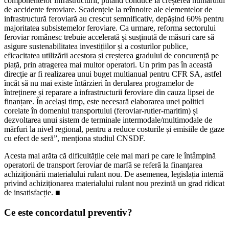
componentelor infrastructurii, putând conduce la creșterea numărului
de accidente feroviare. Scadențele la reînnoire ale elementelor de
infrastructură feroviară au crescut semnificativ, depășind 60% pentru
majoritatea subsistemelor feroviare. Ca urmare, reforma sectorului
feroviar românesc trebuie accelerată și susținută de măsuri care să
asigure sustenabilitatea investițiilor și a costurilor publice,
eficacitatea utilizării acestora și creșterea gradului de concurență pe
piață, prin atragerea mai multor operatori. Un prim pas în această
direcție ar fi realizarea unui buget multianual pentru CFR SA, astfel
încât să nu mai existe întârzieri în derularea programelor de
întreținere și reparare a infrastructurii feroviare din cauza lipsei de
finanțare. În același timp, este necesară elaborarea unei politici
corelate în domeniul transportului (feroviar-rutier-maritim) și
dezvoltarea unui sistem de terminale intermodale/multimodale de
mărfuri la nivel regional, pentru a reduce costurile și emisiile de gaze
cu efect de seră”, menționa studiul CNSDF.
Acesta mai arăta că dificultățile cele mai mari pe care le întâmpină
operatorii de transport feroviar de marfă se referă la finanțarea
achiziționării materialului rulant nou. De asemenea, legislația internă
privind achiziționarea materialului rulant nou prezintă un grad ridicat
de insatisfacție. ■
Ce este concordatul preventiv?