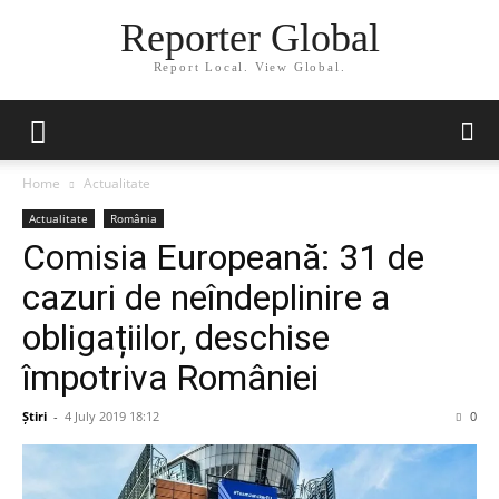
Reporter Global
Report Local. View Global.
Home
Actualitate
Actualitate
România
Comisia Europeană: 31 de
cazuri de neîndeplinire a
obligațiilor, deschise
împotriva României
Știri
-
4 July 2019 18:12
0