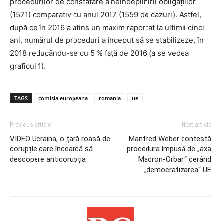
procedurilor de constatare a neîndeplinirii obligațiilor
(1571) comparativ cu anul 2017 (1559 de cazuri). Astfel,
după ce în 2016 a atins un maxim raportat la ultimii cinci
ani, numărul de proceduri a început să se stabilizeze, în
2018 reducându-se cu 5 % față de 2016 (a se vedea
graficul 1).
TAGS
comisia europeana
romania
ue
Previous article
Next article
VIDEO Ucraina, o țară roasă de
Manfred Weber contestă
corupție care încearcă să
procedura impusă de „axa
descopere anticorupția
Macron-Orban“ cerând
„democratizarea“ UE