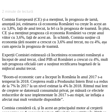
2
minute de lectură
Comisia Europeană (CE) și-a menținut, în prognoza de iarnă,
anunțată joi, estimarea că economia României va crește în acest an
cu 3,8%, față de anul trecut, la fel ca în prognoza de toamnă. În plus,
CE și-a menținut prognoza că economia României va crește anul
viitor cu 3,6%, față de acest an. În schimb, Comisia susține că
economia țării noastre a crescut cu 3,6% anul trecut, nu cu 4%, așa
cum aprecia în prognoza de toamnă.
Experții Comisiei estimează că încetinirea economiei românești a
început de anul trecut, când PIB-ul României a crescut cu 4%, mult
sub prognoza oficială care a susținut rectificarea bugetară de la
mijlocul anului trecut.
”Boom-ul economic care a început în România în anul 2017 s-a
temperat în 2018. Creşterea reală a Produsului Intern Brut s-a redus
de la 7% în 2017 la un nivel estimat la 4% în 2018. Ritmul mai lent
de creştere se datorează consumului privat, pe măsură ce efectele
reducerilor de taxe implementate în 2017 s-au risipit, iar inflaţia a
afectat mai mult veniturile disponibile”.
Comisia consideră că, și în acest an principalul motor al creşterii