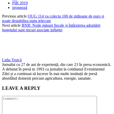
PIB 2019
prognoză
Previous article
OUG 114 va colecta 100 de milioane de euro și
poate destabiliza piața telecom
Next article
BNR: Noile măsuri fiscale și întârzierea adoptării
bugetului sunt riscuri asociate inflației
Lidia Truică
Jurnalist cu 27 de ani de experiență, din care 23 în presa economică.
A debutat în presă in 1993 ca jurnalist la cotidianul Evenimentul
Zilei și a continuat să lucreze în mai multe instituții de presă
abordând domenii precum agricultura, energie, sanatate.
LEAVE A REPLY