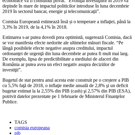
economice va fi consumul privat. “Evoluţia investiţiilor în 2019 va
depinde în mare de impactul politicilor introduse în luna decembrie
2019 în sectorul bancar, energie şi telecomunicaţii”.
Comisia Europeană estimează însă și o temperare a inflaţiei, până la
3,3% în 2019, de la 4,1% în 2018.
Estimarea s-ar putea dovedi prea optimistă, sugerează Comisia, dacă
se vor manifesta efecte nedorite ale ultimelor măsuri fiscale. “Pe
lângă posibilele efecte negative asupra creditului, impactul
ordonanţei de urgenţă din luna decembrie ar putea fi mult mai larg.
De exemplu, lipsa de predictibilitate a mediului de afaceri din
România ar putea avea un efect negativ asupra deciziilor de
investiţii”.
Bugetul de stat pentru anul acesta este construit pe o creștere a PIB
cu 5,5% faţă de 2018, o inflaţie medie anuală de 2,8% şi un deficit
bugetar estimat la la 2,55% din PIB (cash) şi 2,57% din PIB (ESA),
potrivit datelor prezentate pe 1 februarie de Ministerul Finanţelor
Publice.
TAGS
comisia europeana
pib