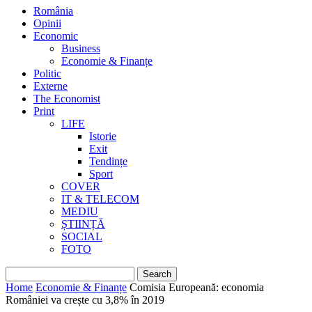
România
Opinii
Economic
Business
Economie & Finanțe
Politic
Externe
The Economist
Print
LIFE
Istorie
Exit
Tendințe
Sport
COVER
IT & TELECOM
MEDIU
ȘTIINȚĂ
SOCIAL
FOTO
Home
Economie & Finanțe
Comisia Europeană: economia
României va crește cu 3,8% în 2019