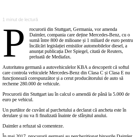
1
minut de lectură
P
rocurorii din Stuttgart, Germania, vor amenda
Daimler, compania care deține Mercedes-Benz, cu o
sumă între 800 de milioane și 1 miliard de euro pentru
încălcări legislației emisiilor automobilelor diesel, a
anunțat publicația Der Spiegel, citată de Reuters,
preluată de Mediafax.
Autoritatea germană a autovehiculelor KBA a descoperit că softul
care controla vehiculele Mercedes-Benz din Clasa C și Clasa E nu
funcționează corespunzător și a cerut producătorului de auto să
recheme 280.000 de vehicule.
Procurorii din Stuttgart iau în calcul o amendă de până la 5.000 de
euro pe vehicul.
Un purtător de cuvânt al parchetului a declarat că ancheta este în
derulare și nu va fi finalizată înainte de sfârșitul anului.
Daimler a refuzat să comenteze.
În mai 2017, procurorii germani au percheziționat birourile Daimler