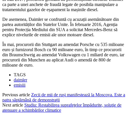
ca parte a unei anchete de fraudă legate de posibila manipulare a
tratamentului gazelor de eșapament la mașinile diesel.
De asemenea, Daimler se confruntă cu acuzații asemănătoare din
partea autorităților din Statelor Unite. În februarie 2016, Agenția
pentru Protecția Mediului din SUA a solicitat Mercedes-Benz să
explice nivelurile de emisii ale unor motoare diesel.
În mai, procurorii din Stuttgart au amendat Porsche cu 535 milioane
euro și furnizorul Bosch cu 90 milioane euro, în timp ce procurorii
din Braunschweig au amendat Volkswagen cu 1 miliard de euro, iar
procurorii din Munchen au aplicat Audi o amendă de 800 de
milioane de euro.
TAGS
daimler
emisiii
Previous article
Zecii de mii de ruși manifestează la Moscova. Este a
patra săptămână de demonstrații
Next article
Studiu: Restabilirea suprafeţelor împădurite, soluţie de
atenuare a schimbărilor climatice