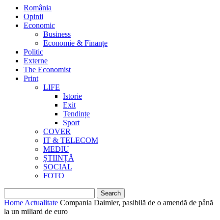
România
Opinii
Economic
Business
Economie & Finanțe
Politic
Externe
The Economist
Print
LIFE
Istorie
Exit
Tendințe
Sport
COVER
IT & TELECOM
MEDIU
ȘTIINȚĂ
SOCIAL
FOTO
Home
Actualitate
Compania Daimler, pasibilă de o amendă de până
la un miliard de euro