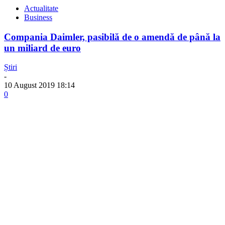
Actualitate
Business
Compania Daimler, pasibilă de o amendă de până la
un miliard de euro
Știri
-
10 August 2019 18:14
0