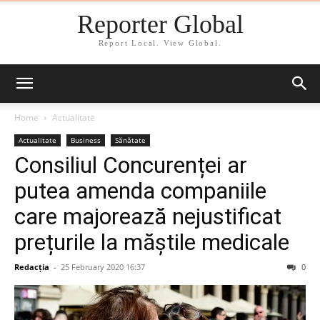
Reporter Global
Report Local. View Global.
Home
Actualitate
Actualitate
Business
Sănătate
Consiliul Concurenței ar
putea amenda companiile
care majorează nejustificat
prețurile la măștile medicale
Redacția
-
25 February 2020 16:37
0