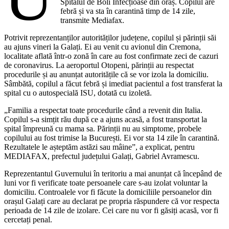
Spitalul de Boli Infecțioase din oraș. Copilul are
febră și va sta în carantină timp de 14 zile,
transmite Mediafax.
Potrivit reprezentanților autorităților județene, copilul și părinții săi
au ajuns vineri la Galați. Ei au venit cu avionul din Cremona,
localitate aflată într-o zonă în care au fost confirmate zeci de cazuri
de coronavirus. La aeroportul Otopeni, părinții au respectat
procedurile și au anunțat autoritățile că se vor izola la domiciliu.
Sâmbătă, copilul a făcut febră și imediat pacientul a fost transferat la
spital cu o autospecială ISU, dotată cu izoletă.
„Familia a respectat toate procedurile când a revenit din Italia.
Copilul s-a simțit rău după ce a ajuns acasă, a fost transportat la
spital împreună cu mama sa. Părinții nu au simptome, probele
copilului au fost trimise la București. Ei vor sta 14 zile în carantină.
Rezultatele le așteptăm astăzi sau mâine”, a explicat, pentru
MEDIAFAX, prefectul județului Galați, Gabriel Avramescu.
Reprezentantul Guvernului în teritoriu a mai anunțat că începând de
luni vor fi verificate toate persoanele care s-au izolat voluntar la
domiciliu. Controalele vor fi făcute la domiciliile persoanelor din
orașul Galați care au declarat pe propria răspundere că vor respecta
perioada de 14 zile de izolare. Cei care nu vor fi găsiți acasă, vor fi
cercetați penal.