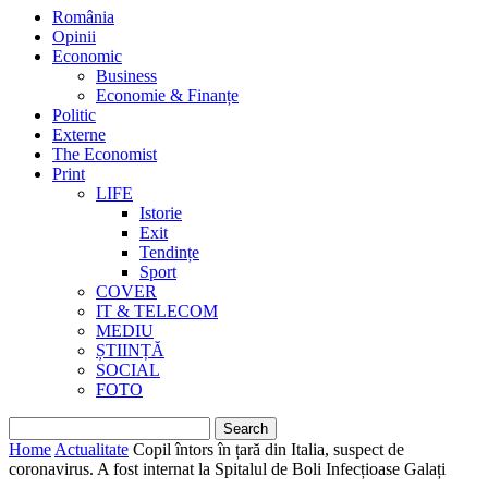
România
Opinii
Economic
Business
Economie & Finanțe
Politic
Externe
The Economist
Print
LIFE
Istorie
Exit
Tendințe
Sport
COVER
IT & TELECOM
MEDIU
ȘTIINȚĂ
SOCIAL
FOTO
Home
Actualitate
Copil întors în țară din Italia, suspect de
coronavirus. A fost internat la Spitalul de Boli Infecțioase Galați