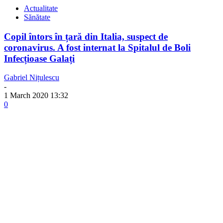
Actualitate
Sănătate
Copil întors în țară din Italia, suspect de
coronavirus. A fost internat la Spitalul de Boli
Infecțioase Galați
Gabriel Nițulescu
-
1 March 2020 13:32
0