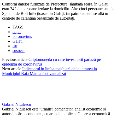
Conform datelor furnizate de Prefectura, sâmbătă seara, în Galați
erau 342 de persoane izolate la domiciliu. Alte cinci persoane sunt la
Spitalul de Boli Infecțioase din Galați, iar patru oameni se află în
centrele de carantină organizate de autorități.
TAGS
copil
coronavirus
Galați
isu
suspect
Previous article
Criptomoneda cu care investitorii pariază pe
epidemia de coronavirus
Next article
Indicatorul în limba maghiară de la intrarea în
Municipiul Baia Mare a fost vandalizat
Gabriel Nițulescu
Gabriel Nițulescu este jurnalist, comentator, analist economic și
autor de cărți economice, cu articole publicate în presa economică