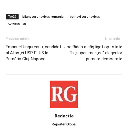
TAGS
bilant coronavirus romania
bolnavi coronavirus
coronavirus
Previous article
Next article
Emanuel Ungureanu, candidat
Joe Biden a câştigat opt state
al Alianței USR PLUS la
în „super-marţea” alegerilor
Primăria Cluj-Napoca
primare democrate
Redacția
Reporter Global