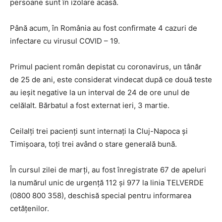
persoane sunt în izolare acasă.
Până acum, în România au fost confirmate 4 cazuri de
infectare cu virusul COVID – 19.
Primul pacient român depistat cu coronavirus, un tânăr
de 25 de ani, este considerat vindecat după ce două teste
au ieșit negative la un interval de 24 de ore unul de
celălalt. Bărbatul a fost externat ieri, 3 martie.
Ceilalți trei pacienți sunt internați la Cluj-Napoca și
Timișoara, toți trei având o stare generală bună.
În cursul zilei de marți, au fost înregistrate 67 de apeluri
la numărul unic de urgență 112 și 977 la linia TELVERDE
(0800 800 358), deschisă special pentru informarea
cetățenilor.