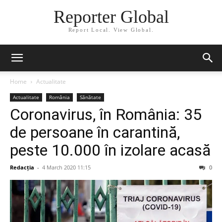
Reporter Global
Report Local. View Global.
Home
Actualitate
Actualitate
România
Sănătate
Coronavirus, în România: 35
de persoane în carantină,
peste 10.000 în izolare acasă
Redacția
-
4 March 2020 11:15
0