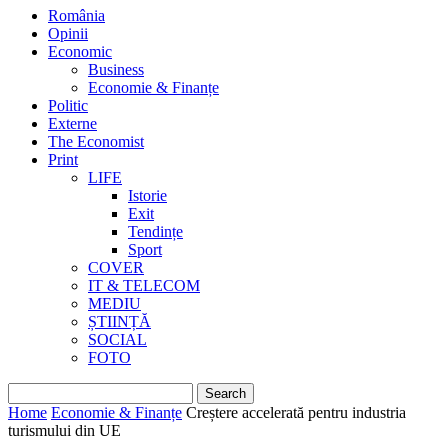
România
Opinii
Economic
Business
Economie & Finanțe
Politic
Externe
The Economist
Print
LIFE
Istorie
Exit
Tendințe
Sport
COVER
IT & TELECOM
MEDIU
ȘTIINȚĂ
SOCIAL
FOTO
Home
Economie & Finanțe
Creștere accelerată pentru industria
turismului din UE