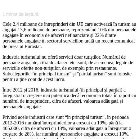
1
minut de lectură
Cele 2,4 milioane de întreprinderi din UE care activează în turism au
angajat 13,6 milioane de persoane, reprezentând 10% din persoanele
angajate în economia de afaceri nefinanciare și 22% dintre
persoanele angajate în sectorul serviciilor, arată un recent comunicat
de presă al Eurostat.
Industria turismului nu oferă servicii doar turiștilor. Numărul de
persoane angajate, cifra de afaceri etc. sunt, de asemenea, legate de
serviciile oferite non-turiștilor, de exemplu prin restaurante.
Subcategoriile “în principal turism” și “parțial turism” sunt folosite
pentru a ține cont de acest lucru.
Între 2012 și 2016, industria turismului (în principal și parțial) a
înregistrat o creștere mai puternică decât economia totală în raport cu
numărul de întreprinderi, cifra de afaceri, valoarea adăugată și
persoanele angajate.
Privind acele industrii care sunt “în principal turism”, în perioada
2012-2016 numărul întreprinderilor a crescut cu 19%, până la
405.000, cifra de afaceri cu 13%, valoarea adăugată a înregistrat o
creștere de 28%, iar numărul persoanelor angajate a crescut 10%.