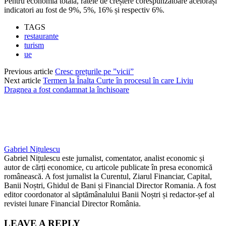
Pentru economia totală, ratele de creștere corespunzătoare acelorași
indicatori au fost de 9%, 5%, 16% și respectiv 6%.
TAGS
restaurante
turism
ue
Previous article
Cresc prețurile pe ”vicii”
Next article
Termen la Înalta Curte în procesul în care Liviu
Dragnea a fost condamnat la închisoare
Gabriel Nițulescu
Gabriel Nițulescu este jurnalist, comentator, analist economic și
autor de cărți economice, cu articole publicate în presa economică
românească. A fost jurnalist la Curentul, Ziarul Financiar, Capital,
Banii Noștri, Ghidul de Bani și Financial Director Romania. A fost
editor coordonator al săptămânalului Banii Noștri și redactor-șef al
revistei lunare Financial Director România.
LEAVE A REPLY