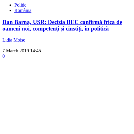
Politic
România
Dan Barna, USR: Decizia BEC confirmă frica de
oameni noi, competenți și cinstiți, în politică
Lidia Moise
-
7 March 2019 14:45
0