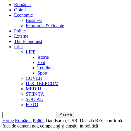
România
Opinii
Economic
Business
Economie & Finanțe
Politic
Externe
The Economist
Print
LIFE
Istorie
Exit
Tendințe
Sport
COVER
IT & TELECOM
MEDIU
ȘTIINȚĂ
SOCIAL
FOTO
Home
România
Politic
Dan Barna, USR: Decizia BEC confirmă
frica de oameni noi, competenți și cinstiți, în politică