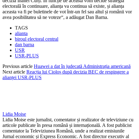
decizia Înaltei Curți. În funcție de aceasta vom decide strategia
electorală în continuare, alianța va continua să existe, și alianța
aceasta va fi pe buletinele de vot într-un fel sau altul și românii vor
avea posibilitatea să ne voteze“, a adăugat Dan Barna.
TAGS
alianta
biroul electoral central
dan barna
USR
USR-PLUS
Previous article
Huawei a dat în judecată Administrația americană
Next article
Reacția lui Cioloș după decizia BEC de respingere a
alianței USR-PLUS
Lidia Moise
Lidia Moise este jurnalist, comentator și realizator de televiziune cu
articole publicate în presa română și internațională. A fost publicist
comentator la Televiziunea Română, unde a realizat emisiunile
Jurnal economic și Express Economic. A fost director executiv al