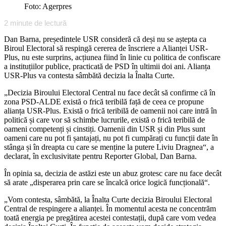
Foto: Agerpres
2
minute de lectură
Dan Barna, președintele USR consideră că deși nu se aștepta ca
Biroul Electoral să respingă cererea de înscriere a Alianței USR-
Plus, nu este surprins, acțiunea fiind în linie cu politica de confiscare
a instituțiilor publice, practicată de PSD în ultimii doi ani. Alianța
USR-Plus va contesta sâmbătă decizia la Înalta Curte.
„Decizia Biroului Electoral Central nu face decât să confirme că în
zona PSD-ALDE există o frică teribilă față de ceea ce propune
alianța USR-Plus. Există o frică teribilă de oamenii noi care intră în
politică și care vor să schimbe lucrurile, există o frică teribilă de
oameni competenți și cinstiți. Oamenii din USR și din Plus sunt
oameni care nu pot fi șantajați, nu pot fi cumpărați cu funcții date în
stânga și în dreapta cu care se menține la putere Liviu Dragnea“, a
declarat, în exclusivitate pentru Reporter Global, Dan Barna.
În opinia sa, decizia de astăzi este un abuz grotesc care nu face decât
să arate „disperarea prin care se încalcă orice logică funcțională“.
„Vom contesta, sâmbătă, la Înalta Curte decizia Biroului Electoral
Central de respingere a alianței. În momentul acesta ne concentrăm
toată energia pe pregătirea acestei contestații, după care vom vedea