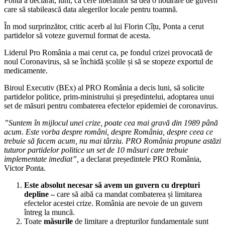
Ponta a declarat, luni, că cere liberalilor să dea o hotărâre de guvern
care să stabilească data alegerilor locale pentru toamnă.
În mod surprinzător, critic acerb al lui Florin Cîțu, Ponta a cerut
partidelor să voteze guvernul format de acesta.
Liderul Pro România a mai cerut ca, pe fondul crizei provocată de
noul Coronavirus, să se închidă școlile și să se stopeze exportul de
medicamente.
Biroul Executiv (BEx) al PRO România a decis luni, să solicite
partidelor politice, prim-ministrului și președintelui, adoptarea unui
set de măsuri pentru combaterea efectelor epidemiei de coronavirus.
”Suntem în mijlocul unei crize, poate cea mai gravă din 1989 până
acum. Este vorba despre români, despre România, despre ceea ce
trebuie să facem acum, nu mai târziu. PRO România propune astăzi
tuturor partidelor politice un set de 10 măsuri care trebuie
implementate imediat”,
a declarat președintele PRO România,
Victor Ponta.
Este absolut necesar să avem un guvern cu drepturi
depline –
care să aibă ca mandat combaterea și limitarea
efectelor acestei crize. România are nevoie de un guvern
întreg la muncă.
Toate
măsurile
de limitare a drepturilor fundamentale sunt