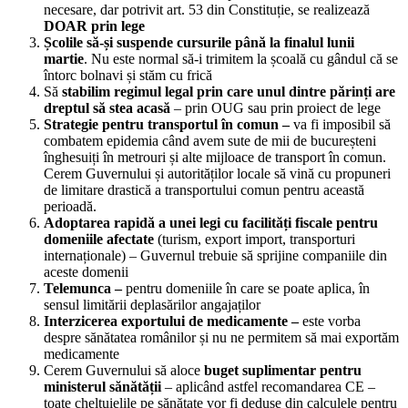
necesare, dar potrivit art. 53 din Constituție, se realizează
DOAR prin lege
Școlile să-și suspende cursurile până la finalul lunii
martie
. Nu este normal să-i trimitem la școală cu gândul că se
întorc bolnavi și stăm cu frică
Să
stabilim regimul legal prin care unul dintre părinți are
dreptul să stea acasă
– prin OUG sau prin proiect de lege
Strategie pentru transportul în comun –
va fi imposibil să
combatem epidemia când avem sute de mii de bucureșteni
înghesuiți în metrouri și alte mijloace de transport în comun.
Cerem Guvernului și autorităților locale să vină cu propuneri
de limitare drastică a transportului comun pentru această
perioadă.
Adoptarea rapidă a unei legi cu facilități fiscale pentru
domeniile afectate
(turism, export import, transporturi
internaționale) – Guvernul trebuie să sprijine companiile din
aceste domenii
Telemunca –
pentru domeniile în care se poate aplica, în
sensul limitării deplasărilor angajaților
Interzicerea exportului de medicamente –
este vorba
despre sănătatea românilor și nu ne permitem să mai exportăm
medicamente
Cerem Guvernului să aloce
buget suplimentar pentru
ministerul sănătății
– aplicând astfel recomandarea CE –
toate cheltuielile pe sănătate vor fi deduse din calculele pentru