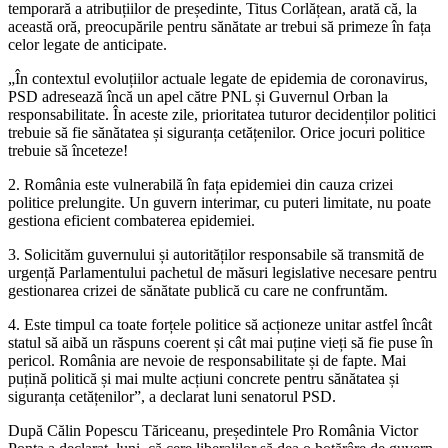
temporară a atribuțiilor de președinte, Titus Corlățean, arată că, la
această oră, preocupările pentru sănătate ar trebui să primeze în fața
celor legate de anticipate.
„În contextul evoluțiilor actuale legate de epidemia de coronavirus,
PSD adresează încă un apel către PNL și Guvernul Orban la
responsabilitate. În aceste zile, prioritatea tuturor decidenților politici
trebuie să fie sănătatea și siguranța cetățenilor. Orice jocuri politice
trebuie să înceteze!
2. România este vulnerabilă în fața epidemiei din cauza crizei
politice prelungite. Un guvern interimar, cu puteri limitate, nu poate
gestiona eficient combaterea epidemiei.
3. Solicităm guvernului și autorităților responsabile să transmită de
urgență Parlamentului pachetul de măsuri legislative necesare pentru
gestionarea crizei de sănătate publică cu care ne confruntăm.
4. Este timpul ca toate forțele politice să acționeze unitar astfel încât
statul să aibă un răspuns coerent și cât mai puține vieți să fie puse în
pericol. România are nevoie de responsabilitate și de fapte. Mai
puțină politică și mai multe acțiuni concrete pentru sănătatea și
siguranța cetățenilor”, a declarat luni senatorul PSD.
După Călin Popescu Tăriceanu, președintele Pro România Victor