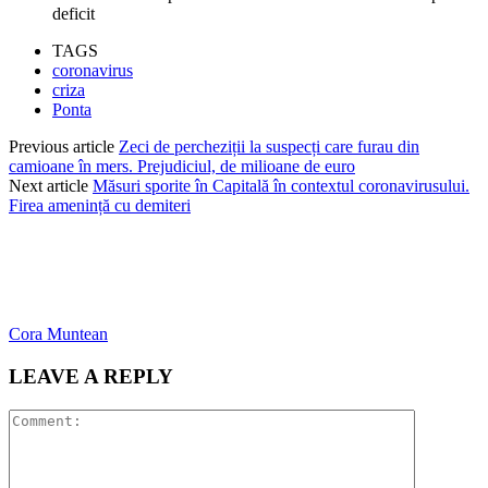
deficit
TAGS
coronavirus
criza
Ponta
Previous article
Zeci de percheziții la suspecți care furau din
camioane în mers. Prejudiciul, de milioane de euro
Next article
Măsuri sporite în Capitală în contextul coronavirusului.
Firea amenință cu demiteri
Cora Muntean
LEAVE A REPLY