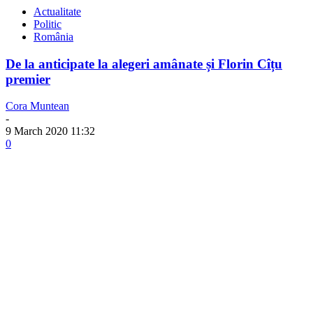
Actualitate
Politic
România
De la anticipate la alegeri amânate și Florin Cîțu
premier
Cora Muntean
-
9 March 2020 11:32
0