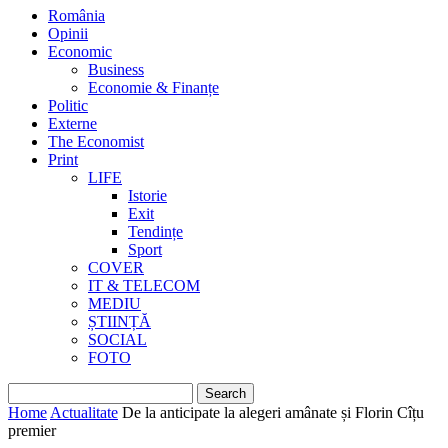
România
Opinii
Economic
Business
Economie & Finanțe
Politic
Externe
The Economist
Print
LIFE
Istorie
Exit
Tendințe
Sport
COVER
IT & TELECOM
MEDIU
ȘTIINȚĂ
SOCIAL
FOTO
Home
Actualitate
De la anticipate la alegeri amânate și Florin Cîțu
premier