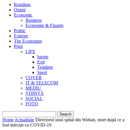
România
Opinii
Economic
Business
Economie & Finanțe
Politic
Externe
The Economist
Print
LIFE
Istorie
Exit
Tendințe
Sport
COVER
IT & TELECOM
MEDIU
ȘTIINȚĂ
SOCIAL
FOTO
Home
Actualitate
Directorul unui spital din Wuhan, mort după ce a
fost infectat cu COVID-19