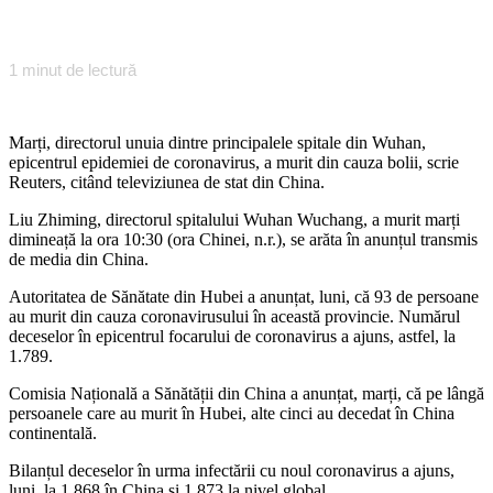
1
minut de lectură
Marți, directorul unuia dintre principalele spitale din Wuhan,
epicentrul epidemiei de coronavirus, a murit din cauza bolii, scrie
Reuters, citând televiziunea de stat din China.
Liu Zhiming, directorul spitalului Wuhan Wuchang, a murit marți
dimineață la ora 10:30 (ora Chinei, n.r.), se arăta în anunțul transmis
de media din China.
Autoritatea de Sănătate din Hubei a anunțat, luni, că 93 de persoane
au murit din cauza coronavirusului în această provincie. Numărul
deceselor în epicentrul focarului de coronavirus a ajuns, astfel, la
1.789.
Comisia Națională a Sănătății din China a anunțat, marți, că pe lângă
persoanele care au murit în Hubei, alte cinci au decedat în China
continentală.
Bilanțul deceselor în urma infectării cu noul coronavirus a ajuns,
luni, la 1.868 în China și 1.873 la nivel global.