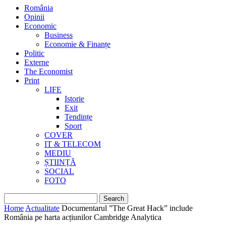
România
Opinii
Economic
Business
Economie & Finanțe
Politic
Externe
The Economist
Print
LIFE
Istorie
Exit
Tendințe
Sport
COVER
IT & TELECOM
MEDIU
ȘTIINȚĂ
SOCIAL
FOTO
Home
Actualitate
Documentarul ”The Great Hack” include
România pe harta acțiunilor Cambridge Analytica