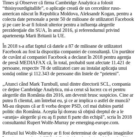
Times şi Observer că firma Cambridge Analytica a folosit
“thisisyourdigitallife”, o aplicaţie creată de un cercetător ruso-
american născut în Republica Moldova, Aleksandr Kogan, pentru a
colecta date personale a peste 50 de milioane de utilizatori Facebook
şi pe care le-ar fi folosit ulterior pentru a influenţa alegerile
prezidenţiale din SUA, în anul 2016, şi referendumul privind
apartenenţa Marii Britanii la UE.
În 2018 s-a aflat faptul că datele a 87 de milioane de utilizatori
Facebook au fost la dispoziția companiei de consultanță. Un purtător
de cuvânt al companiei Facebook a declarat în 2018 pentru agenţia
de presă MEDIAFAX că, în total, probabil sunt afectate 11.421 de
persoane, respectiv 78 de utilizatori care au instalat aplicaţia unui
sondaj online şi 112.343 de persoane din listele de “prieteni”.
„Atunci când Mark Turnbull, unul dintre directorii SCL, compania
ce deţine Cambridge Analytica, mi-a cerut să lucrez cu ei pentru
alegerile din România din 2016, am devenit brusc suspicios. Cine ar
putea fi clientul, am întrebat eu, şi ce ar implica o astfel de muncă?
Mi-au răspuns că ar fi vorba despre PSD, cel mai dubios partid
politic din România. Aceştia îşi doreau să obţină dreptul de a le
«aranja» alegerile şi eu aş fi putut fi parte din echipă”, scria în 2018
consultantul Rupert Wolfe-Murray pe emerging-europe.com.
Refuzul lui Wolfe-Murray ar fi fost determinat de apariția imaginilor