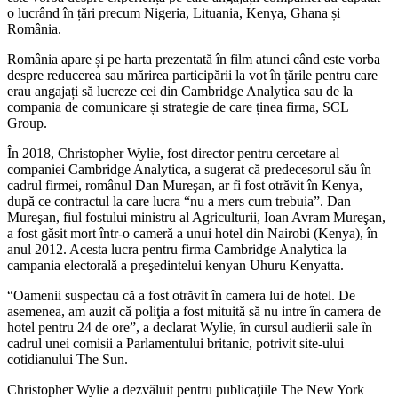
o lucrând în țări precum Nigeria, Lituania, Kenya, Ghana și
România.
România apare și pe harta prezentată în film atunci când este vorba
despre reducerea sau mărirea participării la vot în țările pentru care
erau angajați să lucreze cei din Cambridge Analytica sau de la
compania de comunicare și strategie de care ținea firma, SCL
Group.
În 2018, Christopher Wylie, fost director pentru cercetare al
companiei Cambridge Analytica, a sugerat că predecesorul său în
cadrul firmei, românul Dan Mureşan, ar fi fost otrăvit în Kenya,
după ce contractul la care lucra “nu a mers cum trebuia”. Dan
Mureşan, fiul fostului ministru al Agriculturii, Ioan Avram Mureşan,
a fost găsit mort într-o cameră a unui hotel din Nairobi (Kenya), în
anul 2012. Acesta lucra pentru firma Cambridge Analytica la
campania electorală a preşedintelui kenyan Uhuru Kenyatta.
“Oamenii suspectau că a fost otrăvit în camera lui de hotel. De
asemenea, am auzit că poliţia a fost mituită să nu intre în camera de
hotel pentru 24 de ore”, a declarat Wylie, în cursul audierii sale în
cadrul unei comisii a Parlamentului britanic, potrivit site-ului
cotidianului The Sun.
Christopher Wylie a dezvăluit pentru publicaţiile The New York