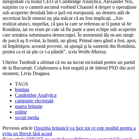
înregistrate cu fostul CEO al Cambridge Analytica, Alexander Nix,
surprins cu o cameră ascunsă vorbind Channel 4 despre o operaţiune
sub acoperire derulată într-o ţară est europeană, un demers atât de
secretizat încât nimeni nu ştia măcar că au fost implicaţi. „Am
realizat atunci, stupefiat, că ţara la care se refereau ar fi putut să fie
România, iar eu eram pe cale să fiu parte a unei echipe sub acoperire
care urmărea subminarea democraţiei. În momentul ăla m-am simţit
de parcă aş fi evitat, la limită, un glonţ. Primul meu gând a fost, apoi,
să împărtăşesc această poveste, să ajungă şi la oamenii din România,
pentru ca ei să ştie ce i-a pândit”, scria Wolfe-Murray.
Ulterior Turnbull a afirmat că nu au lucrat niciodată pentru un partid
de la Bucureşti. Colaborarea a fost negată şi de liderul PSD din acel
moment, Liviu Dragnea.
TAGS
bigdata
Cambridge Analytica
campanie electorală
marea britanie
online
social media
Previous article
Opoziția britanică va face tot ce este posibil pentru a
evita un Brexit fără acord