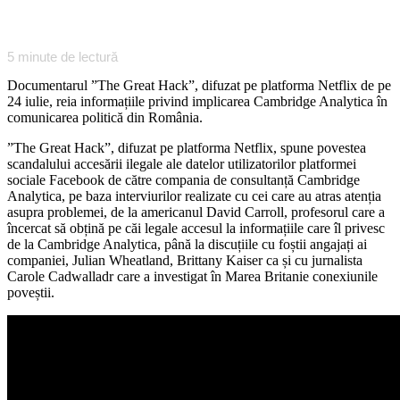
5
minute de lectură
Documentarul ”The Great Hack”, difuzat pe platforma Netflix de pe
24 iulie, reia informațiile privind implicarea Cambridge Analytica în
comunicarea politică din România.
”The Great Hack”, difuzat pe platforma Netflix, spune povestea
scandalului accesării ilegale ale datelor utilizatorilor platformei
sociale Facebook de către compania de consultanță Cambridge
Analytica, pe baza interviurilor realizate cu cei care au atras atenția
asupra problemei, de la americanul David Carroll, profesorul care a
încercat să obțină pe căi legale accesul la informațiile care îl privesc
de la Cambridge Analytica, până la discuțiile cu foștii angajați ai
companiei, Julian Wheatland, Brittany Kaiser ca și cu jurnalista
Carole Cadwalladr care a investigat în Marea Britanie conexiunile
poveștii.