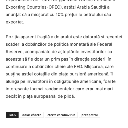
Exporting Countries-OPEC), astăzi Arabia Saudită a
anunțat că a micșorat cu 10% prețurile petrolului său
exportat.
Poziția aparent fragilă a dolarului este datorată și recentei
scăderi a dobânzilor de politică monetară ale Federal
Reserve, acompaniate de așteptările investitorilor ca
aceasta să fie doar un prim pas în direcția scăderii în
continuare a dobânzilor cheie ale FED. MIșcarea, care
susține astfel cotațiile din piața bursieră americană, îi
alungă pe investitorii în obligațiunile americane, foarte
interesante tocmai randamentelor care erau mai mari
decât în piața europeană, de pildă.
TAGS
dolar cădere
efecte coronavirus
pret petrol