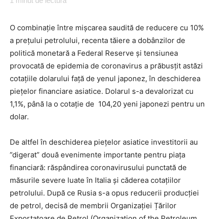
1
minut de lectură
O combinație între mișcarea saudită de reducere cu 10%
a prețului petrolului, recenta tăiere a dobânzilor de
politică monetară a Federal Reserve și tensiunea
provocată de epidemia de coronavirus a prăbusțit astăzi
cotațiile dolarului față de yenul japonez, în deschiderea
piețelor financiare asiatice. Dolarul s-a devalorizat cu
1,1%, până la o cotație de 104,20 yeni japonezi pentru un
dolar.
De altfel în deschiderea piețelor asiatice investitorii au
”digerat” două evenimente importante pentru piața
financiară: răspândirea coronavirusului punctată de
măsurile severe luate în Italia și căderea cotațiilor
petrolului. După ce Rusia s-a opus reducerii producției
de petrol, decisă de membrii Organizației Țărilor
Exportatoare de Petrol (Organization of the Petroleum