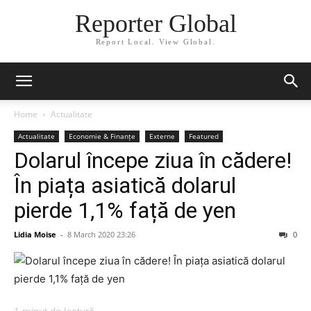
Reporter Global
Report Local. View Global.
Home
Actualitate
Actualitate
Economie & Finanțe
Externe
Featured
Dolarul începe ziua în cădere!
În piața asiatică dolarul
pierde 1,1% față de yen
Lidia Moise
-
8 March 2020 23:26
0