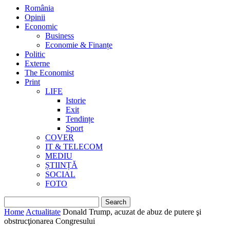
România
Opinii
Economic
Business
Economie & Finanțe
Politic
Externe
The Economist
Print
LIFE
Istorie
Exit
Tendințe
Sport
COVER
IT & TELECOM
MEDIU
ȘTIINȚĂ
SOCIAL
FOTO
Home
Actualitate
Donald Trump, acuzat de abuz de putere şi
obstrucţionarea Congresului