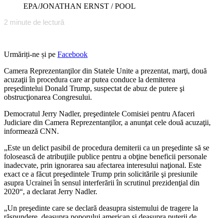
EPA/JONATHAN ERNST / POOL
2
minute de lectură
Urmăriți-ne și pe
Facebook
Camera Reprezentanţilor din Statele Unite a prezentat, marţi, două
acuzaţii în procedura care ar putea conduce la demiterea
preşedintelui Donald Trump, suspectat de abuz de putere şi
obstrucţionarea Congresului.
Democratul Jerry Nadler, preşedintele Comisiei pentru Afaceri
Judiciare din Camera Reprezentanţilor, a anunţat cele două acuzaţii,
informează CNN.
„Este un delict pasibil de procedura demiterii ca un preşedinte să se
folosească de atribuţiile publice pentru a obţine beneficii personale
inadecvate, prin ignorarea sau afectarea interesului naţional. Este
exact ce a făcut preşedintele Trump prin solicitările şi presiunile
asupra Ucrainei în sensul interferării în scrutinul prezidenţial din
2020“, a declarat Jerry Nadler.
„Un preşedinte care se declară deasupra sistemului de tragere la
răspundere, deasupra poporului american şi deasupra puterii de