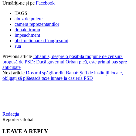
Urmăriți-ne și pe
Facebook
TAGS
abuz de putere
camera reprezentantilor
donald trump
impeachment
obstructionarea Congresului
sua
Previous article
Iohannis, despre o posibilă moțiune de cenzură
propusă de PSD: Dacă guvernul Orban pică, este primul pas spre
anticipate
Next article
Dosarul șpăgilor din Banat: Șefi de instituții locale,
obligați să plătească taxe lunare la casieria PSD
Redacția
Reporter Global
LEAVE A REPLY