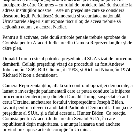
inculpare de către Congres – cu rolul de protejare faţă de riscurile la
adresa instituţiilor noastre – este un preşedinte care se consideră
deasupra legii. Periclitează democraţia şi securitatea naţională.
Următoarele alegeri sunt expuse riscurilor, de aceea trebuie să
acţionăm acum“, a acuzat Nadler.
Pentru a fi activate, cele două articole penale trebuie aprobate de
Comisia pentru Afaceri Judiciare din Camera Reprezentanţilor şi de
către plen.
Donald Trump este al patrulea preşedinte al SUA vizat de procedura
demiterii. Ceilalţi preşedinţi vizaţi de procedură au fost Andrew
Johnson, în 1869, Bill Clinton, în 1998, şi Richard Nixon, în 1974.
Richard Nixon a demisionat.
Camera Reprezentanţilor, aflată sub controlul opoziţiei democrate, a
lansat o investigaţie parlamentară care ar putea conduce la iniţierea
procedurii demiterii președintelui Donald Trump, suspectat că ar fi
cerut Ucrainei anchetarea fostului vicepreşedinte Joseph Biden,
favorit pentru a deveni candidatul Partidului Democrat la funcţia de
preşedinte al SUA, şi a fiului acestuia, Hunter Biden. Ca reacţie,
Comisia pentru Afaceri Judiciare din Senatul SUA, în care
republicanii deţin majoritatea, a anunţat lansarea unei anchete
privind presupuse acte de corupţie în Ucraina.